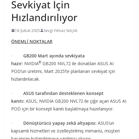
Sevkiyat İçin
Hızlandırılıyor
18 Şubat 2025
Sevgi Yılmaz Selçok
ÖNEMLİ NOKTALAR
·
GB200 Mart ayında sevkiyata
®
hazır:
NVIDIA
GB200 NVL72 ile donatılan ASUS AI
POD’un üretimi, Mart 2025’te planlanan sevkiyat için
hızlandırılacak.
·
ASUS tarafından desteklenen konsept
kanıtı:
ASUS, NVIDIA GB200 NVL72 ile çığır açan ASUS AI
POD için bir konsept kanıtı başlatmaya hazırlanıyor.
·
Dönüştürücü yapay zekâ altyapısı:
ASUS’un
kapsamlı hizmetleri ve özelleştirilmiş mimarisi, müşteri
başarısını hızlandırmaya yardımcı oluyor.