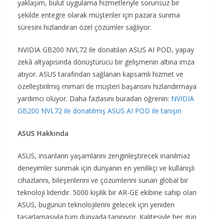
yaklaşım, bulut uygulama hizmetleriyle sorunsuz bir
şekilde entegre olarak müşteriler için pazara sunma
süresini hızlandıran özel çözümler sağlıyor.
NVIDIA GB200 NVL72 ile donatılan ASUS AI POD, yapay
zekâ altyapısında dönüştürücü bir gelişmenin altına imza
atıyor. ASUS tarafından sağlanan kapsamlı hizmet ve
özelleştirilmiş mimari de müşteri başarısını hızlandırmaya
yardımcı oluyor. Daha fazlasını buradan öğrenin:
NVIDIA
GB200 NVL72 ile donatılmış ASUS AI POD ile tanışın
ASUS Hakkında
ASUS, insanların yaşamlarını zenginleştirecek inanılmaz
deneyimler sunmak için dünyanın en yenilikçi ve kullanışlı
cihazlarını, bileşenlerini ve çözümlerini sunan global bir
teknoloji lideridir. 5000 kişilik bir AR-GE ekibine sahip olan
ASUS, bugünün teknolojilerini gelecek için yeniden
tasarlamasıyla tüm dünyada tanınıyor. Kalitesiyle her gün