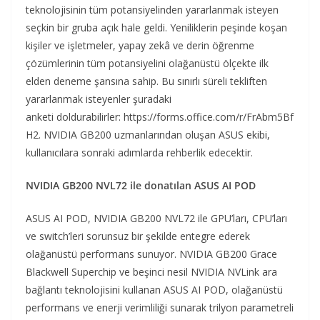
teknolojisinin tüm potansiyelinden yararlanmak isteyen
seçkin bir gruba açık hale geldi. Yeniliklerin peşinde koşan
kişiler ve işletmeler, yapay zekâ ve derin öğrenme
çözümlerinin tüm potansiyelini olağanüstü ölçekte ilk
elden deneme şansına sahip. Bu sınırlı süreli tekliften
yararlanmak isteyenler şuradaki
anketi doldurabilirler: https://forms.office.com/r/FrAbm5Bf
H2. NVIDIA GB200 uzmanlarından oluşan ASUS ekibi,
kullanıcılara sonraki adımlarda rehberlik edecektir.
NVIDIA GB200 NVL72 ile donatılan ASUS AI POD
ASUS AI POD, NVIDIA GB200 NVL72 ile GPU’ları, CPU’ları
ve switch’leri sorunsuz bir şekilde entegre ederek
olağanüstü performans sunuyor. NVIDIA GB200 Grace
Blackwell Superchip ve beşinci nesil NVIDIA NVLink ara
bağlantı teknolojisini kullanan ASUS AI POD, olağanüstü
performans ve enerji verimliliği sunarak trilyon parametreli