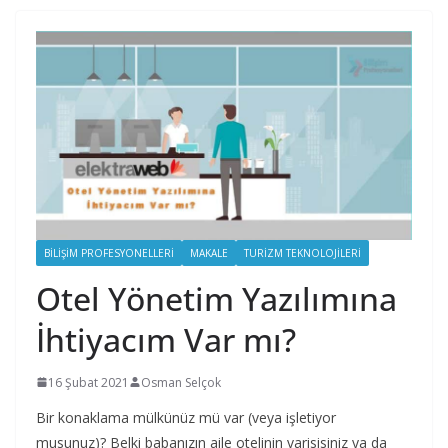
BILIŞIM PROFESYONELLERI
MAKALE
TURIZM TEKNOLOJILERI
Otel Yönetim Yazılımına
İhtiyacım Var mı?
16 Şubat 2021
Osman Selçok
Bir konaklama mülkünüz mü var (veya işletiyor
musunuz)? Belki babanızın aile otelinin varisisiniz ya da