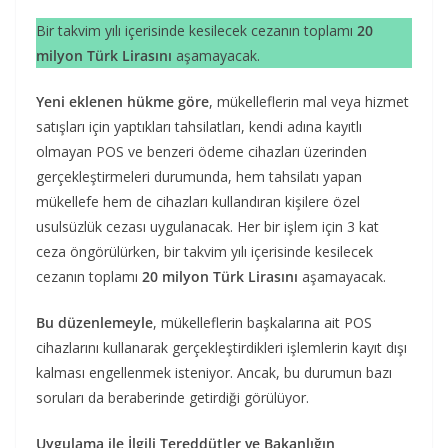
Bir takvim yılı içerisinde kesilecek cezanın toplamı
20
milyon Türk Lirasını
aşamayacak.
Yeni eklenen hükme göre
, mükelleflerin mal veya hizmet
satışları için yaptıkları tahsilatları, kendi adına kayıtlı
olmayan POS ve benzeri ödeme cihazları üzerinden
gerçekleştirmeleri durumunda, hem tahsilatı yapan
mükellefe hem de cihazları kullandıran kişilere özel
usulsüzlük cezası uygulanacak. Her bir işlem için 3 kat
ceza öngörülürken, bir takvim yılı içerisinde kesilecek
cezanın toplamı
20 milyon Türk Lirasını
aşamayacak.
Bu düzenlemeyle
, mükelleflerin başkalarına ait POS
cihazlarını kullanarak gerçekleştirdikleri işlemlerin kayıt dışı
kalması engellenmek isteniyor. Ancak, bu durumun bazı
soruları da beraberinde getirdiği görülüyor.
Uygulama ile İlgili Tereddütler ve Bakanlığın