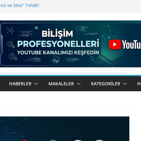
iz ve Sinsi” Tehdit!
inde Erişim Sorunu
i, Bugün BulutTahsilat’ta
ndı? Kemal Oral Tüm Sorularımızı
HABERLER
MAKALELER
KATEGORILER
H