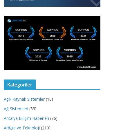
Kategoriler
Açık Kaynak Sistemler
(16)
Ağ Sistemleri
(33)
Antalya Bilişim Haberleri
(86)
Ar&ge ve Teknoloji
(210)