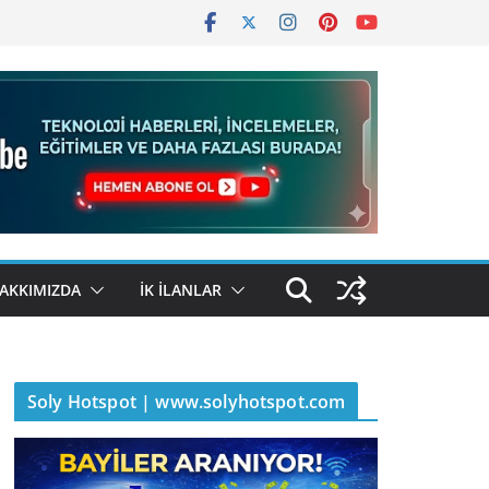
AKKIMIZDA
İK İLANLAR
Soly Hotspot | www.solyhotspot.com