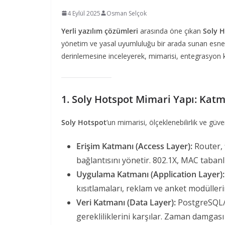
4 Eylül 2025
Osman Selçok
Yerli yazılım çözümleri
arasında öne çıkan
Soly 
yönetim ve yasal uyumluluğu bir arada sunan esnek 
derinlemesine inceleyerek, mimarisi, entegrasyon ka
1. Soly Hotspot Mimari Yapı: Kat
Soly Hotspot
’un mimarisi, ölçeklenebilirlik ve güve
Erişim Katmanı (Access Layer):
Router, f
bağlantısını yönetir. 802.1X, MAC taban
Uygulama Katmanı (Application Layer):
kısıtlamaları, reklam ve anket modüllerin
Veri Katmanı (Data Layer):
PostgreSQL/M
gerekliliklerini karşılar. Zaman damgası 