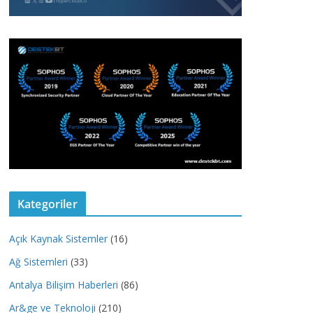
Kategoriler
Açık Kaynak Sistemler
(16)
Ağ Sistemleri
(33)
Antalya Bilişim Haberleri
(86)
Ar&ge ve Teknoloji
(210)