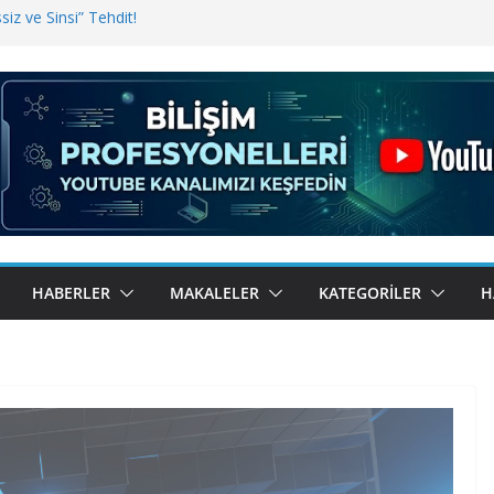
iz ve Sinsi” Tehdit!
inde Erişim Sorunu
i, Bugün BulutTahsilat’ta
ndı? Kemal Oral Tüm Sorularımızı
HABERLER
MAKALELER
KATEGORILER
H