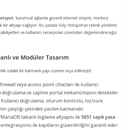
Hotspot
, kurumsal ağlarda güvenli internet erişimi, merkezi
bir altyapı sağlıyor. Bu yazıda Soly Hotspot’un teknik yönlerini
biliyetleri ve kullanım senaryoları üzerinden değerlendireceğiz.
manlı ve Modüler Tasarım
nlik odaklı bir katmanlı yapı üzerine inşa edilmiştir:
irewall veya access point cihazları ile kullanıcı
lı doğrulama ve captive portal mekanizmasını destekler.
Kullanıcı doğrulama, oturum kontrolü, hız/süre
in çalıştığı çekirdek yazılım katmanıdır.
ariaDB tabanlı loglama altyapısı ile
5651 sayılı yasa
entegrasyonu ile kayıtların güvenilirliğini garanti eder.