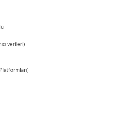
lü
ıcı verileri)
latformları)
ı