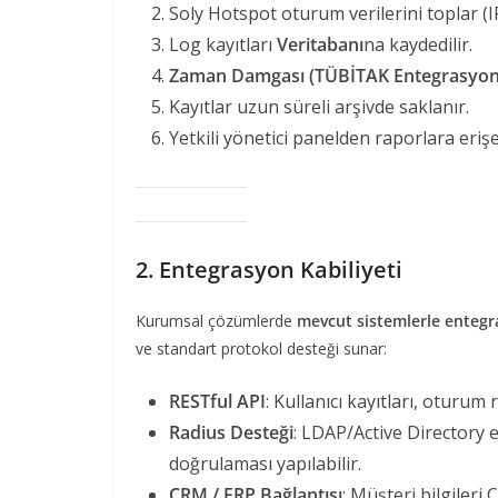
Soly Hotspot oturum verilerini toplar (IP
Log kayıtları
Veritabanı
na kaydedilir.
Zaman Damgası (TÜBİTAK Entegrasyon
Kayıtlar uzun süreli arşivde saklanır.
Yetkili yönetici panelden raporlara erişeb
2. Entegrasyon Kabiliyeti
Kurumsal çözümlerde
mevcut sistemlerle enteg
ve standart protokol desteği sunar:
RESTful API
: Kullanıcı kayıtları, oturum 
Radius Desteği
: LDAP/Active Directory 
doğrulaması yapılabilir.
CRM / ERP Bağlantısı
: Müşteri bilgileri