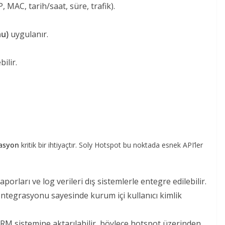
, MAC, tarih/saat, süre, trafik).
u)
uygulanır.
ilir.
rasyon
kritik bir ihtiyaçtır. Soly Hotspot bu noktada esnek API’ler
raporları ve log verileri dış sistemlerle entegre edilebilir.
entegrasyonu sayesinde kurum içi kullanıcı kimlik
 CRM sistemine aktarılabilir, böylece hotspot üzerinden