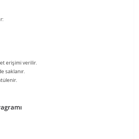
r:
 erişimi verilir.
de saklanır.
tülenir.
yagramı