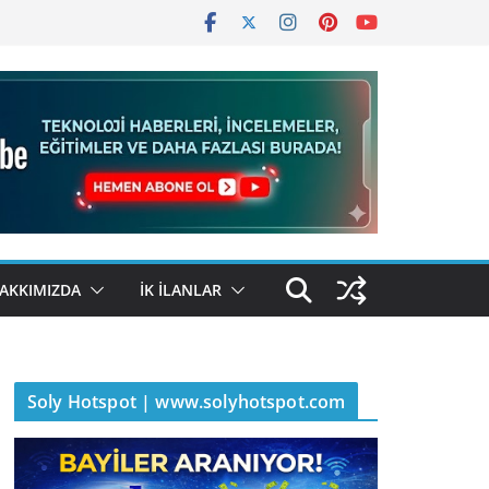
AKKIMIZDA
İK İLANLAR
Soly Hotspot | www.solyhotspot.com