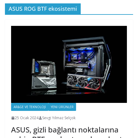
ASUS ROG BTF ekosistemi
AR&GE VE TEKNOLOJI
YENI ÜRÜNLER
25 Ocak 2024
Sevgi Yılmaz Selçok
ASUS, gizli bağlantı noktalarına