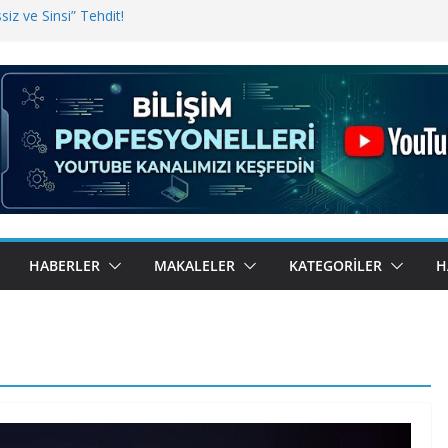
iz ve Sinsi” Tehdit!
inde Erişim Sorunu
i, Bugün BulutTahsilat’ta
ndı? Kemal Oral Tüm Sorularımızı
HABERLER
MAKALELER
KATEGORILER
H