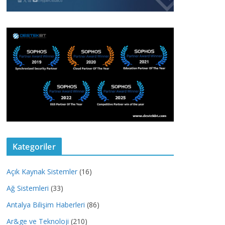
Kategoriler
Açık Kaynak Sistemler
(16)
Ağ Sistemleri
(33)
Antalya Bilişim Haberleri
(86)
Ar&ge ve Teknoloji
(210)