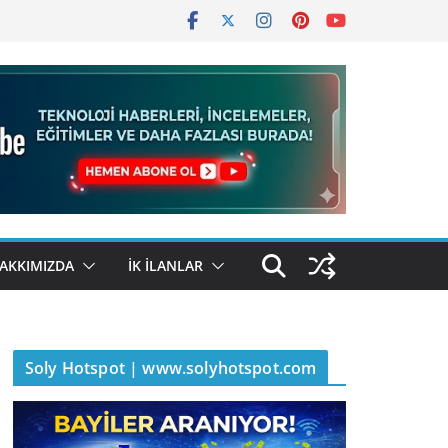
AKKIMIZDA
İK İLANLAR
Soly Hotspot | www.solyhotspot.com