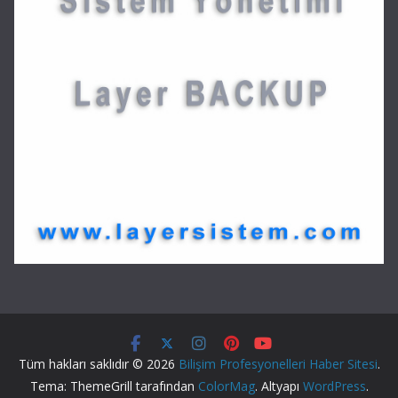
Tüm hakları saklıdır © 2026
Bilişim Profesyonelleri Haber Sitesi
.
Tema: ThemeGrill tarafından
ColorMag
. Altyapı
WordPress
.