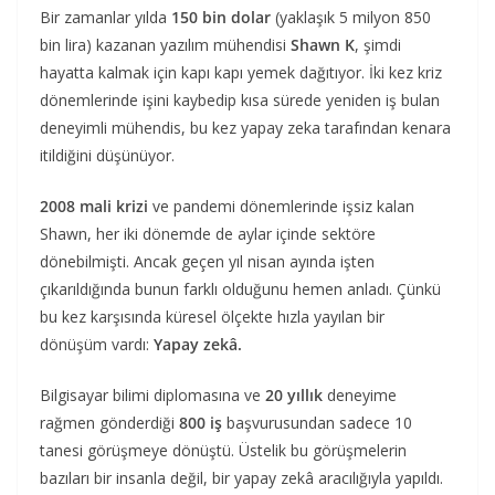
Bir zamanlar yılda
150 bin dolar
(yaklaşık 5 milyon 850
bin lira) kazanan yazılım mühendisi
Shawn K
, şimdi
hayatta kalmak için kapı kapı yemek dağıtıyor. İki kez kriz
dönemlerinde işini kaybedip kısa sürede yeniden iş bulan
deneyimli mühendis, bu kez yapay zeka tarafından kenara
itildiğini düşünüyor.
2008 mali krizi
ve pandemi dönemlerinde işsiz kalan
Shawn, her iki dönemde de aylar içinde sektöre
dönebilmişti. Ancak geçen yıl nisan ayında işten
çıkarıldığında bunun farklı olduğunu hemen anladı. Çünkü
bu kez karşısında küresel ölçekte hızla yayılan bir
dönüşüm vardı:
Yapay zekâ.
Bilgisayar bilimi diplomasına ve
20 yıllık
deneyime
rağmen gönderdiği
800 iş
başvurusundan sadece 10
tanesi görüşmeye dönüştü. Üstelik bu görüşmelerin
bazıları bir insanla değil, bir yapay zekâ aracılığıyla yapıldı.