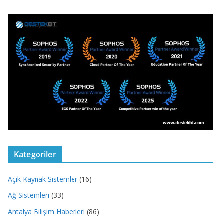
Kategoriler
Açık Kaynak Sistemler
(16)
Ağ Sistemleri
(33)
Antalya Bilişim Haberleri
(86)