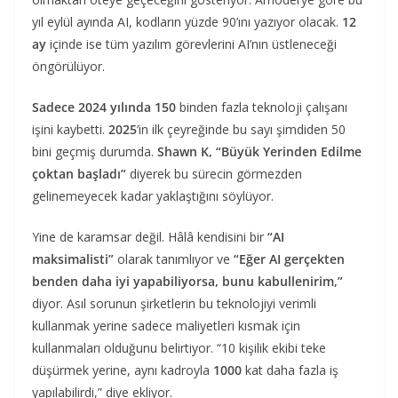
yıl eylül ayında AI, kodların yüzde 90’ını yazıyor olacak.
12
ay
içinde ise tüm yazılım görevlerini AI’nın üstleneceği
öngörülüyor.
Sadece 2024 yılında 150
binden fazla teknoloji çalışanı
işini kaybetti.
2025
’in ilk çeyreğinde bu sayı şimdiden 50
bini geçmiş durumda.
Shawn K, “Büyük Yerinden Edilme
çoktan başladı”
diyerek bu sürecin görmezden
gelinemeyecek kadar yaklaştığını söylüyor.
Yine de karamsar değil. Hâlâ kendisini bir
“AI
maksimalisti”
olarak tanımlıyor ve
“Eğer AI gerçekten
benden daha iyi yapabiliyorsa, bunu kabullenirim,”
diyor. Asıl sorunun şirketlerin bu teknolojiyi verimli
kullanmak yerine sadece maliyetleri kısmak için
kullanmaları olduğunu belirtiyor. “10 kişilik ekibi teke
düşürmek yerine, aynı kadroyla
1000
kat daha fazla iş
yapılabilirdi,” diye ekliyor.