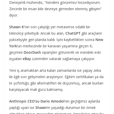
Deneyimli mühendis, “Kendimi görünmez hissediyorum.
Zincirde bir insan bile devreye girmeden elenmiş gibiyim”
diyor.
Shawn K’
nin son çalıştığı yer metaverse odaklı bir
teknoloji şirketiydi. Ancak bu alan,
ChatGPT
gibi araçların
yükselişiyle geri planda kaldı. İşini kaybettikten sonra
New
York
’un merkezinde bir karavan yaşamına geçen K,
geçimini
DoorDash
siparişleri götürerek ve evindeki eski
eşyaları
eBay
üzerinden satarak sağlamaya çalışıyor.
Yeni iş aramaktan arta kalan zamanlarda ise yapay zeka
ile ilgili son gelişmeleri araştırıyor. Eğitim sertifikaları ya da
tır şoförlüğü gibi alternatifleri de düşünmüş, ancak bunları
karşılayacak mali gücü kalmamış.
Anthropic CEO’su Dario Amodei
’nin geçtiğimiz aylarda
yaptığı uyarı ise
Shawn
’ın yaşadığı durumun bir örnek
olmaktan öteye geçeceğini gösteriyor. Amodei’ye göre bu