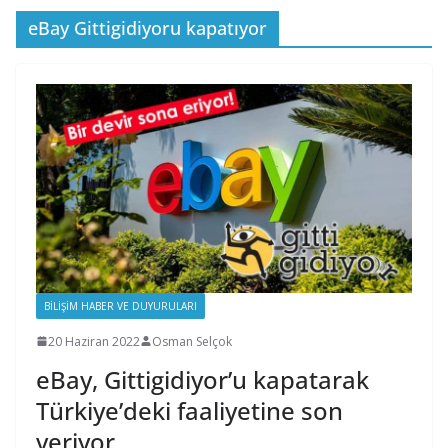
eBay Gittigidiyoru kapatıyor
BILIŞIM HABER VE DUYURULARI
20 Haziran 2022
Osman Selçok
eBay, Gittigidiyor’u kapatarak
Türkiye’deki faaliyetine son
veriyor