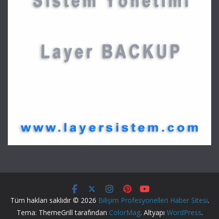
Tüm hakları saklıdır © 2026
Bilişim Profesyonelleri Haber Sitesi
.
Tema: ThemeGrill tarafından
ColorMag
. Altyapı
WordPress
.