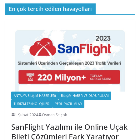
En çok tercih edilen havayolları
ANTALYA BILIŞIM HABERLERI
BILIŞIM HABER VE DUYURULARI
TURIZM TEKNOLOJILERI
YERLI YAZILIMLAR
1 Şubat 2024
Osman Selçok
SanFlight Yazılımı ile Online Uçak
Bileti Çözümleri Fark Yaratıyor