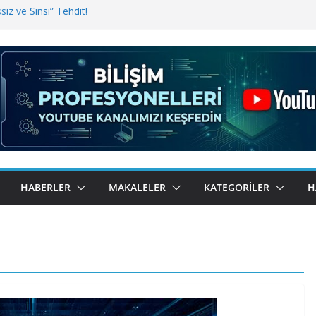
iz ve Sinsi” Tehdit!
inde Erişim Sorunu
i, Bugün BulutTahsilat’ta
ndı? Kemal Oral Tüm Sorularımızı
HABERLER
MAKALELER
KATEGORILER
H