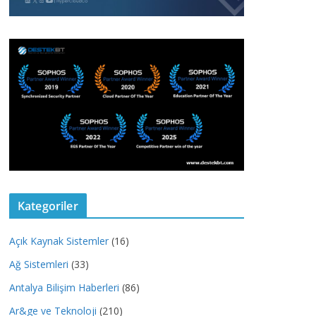
Kategoriler
Açık Kaynak Sistemler
(16)
Ağ Sistemleri
(33)
Antalya Bilişim Haberleri
(86)
Ar&ge ve Teknoloji
(210)