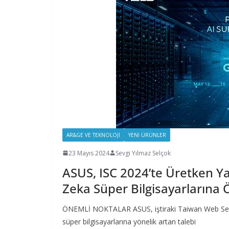
AR&GE VE TEKNOLOJI
YENI ÜRÜNLER
23 Mayıs 2024
Sevgi Yılmaz Selçok
ASUS, ISC 2024’te Üretken 
Zeka Süper Bilgisayarlarına 
ÖNEMLİ NOKTALAR ASUS, iştiraki Taiwan Web Servic
süper bilgisayarlarına yönelik artan talebi