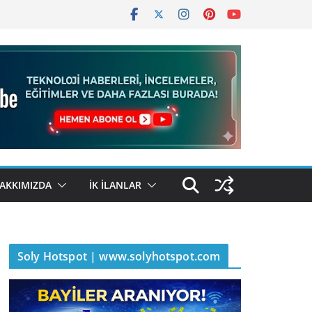
AKKIMIZDA
İK İLANLAR
Soly Hotspot | www.solyhotspot.com