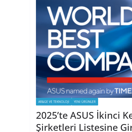
AR&GE VE TEKNOLOJI
YENI ÜRÜNLER
2025’te ASUS İkinci K
Şirketleri Listesine Gi