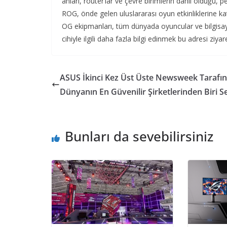
anları
,
router’lar
ve
çevre
birimlerin
dahil
olduğu
,
p
ROG,
önde
gelen
uluslararası
oyun
etkinliklerine
kat
OG
ekipmanları
,
tüm
dünyada
oyuncular
ve
bilgisa
cihiyle
ilgili
daha
fazla
bilgi
edinmek
bu
adresi
ziyar
ASUS İkinci Kez Üst Üste Newsweek Tarafı
Dünyanın En Güvenilir Şirketlerinden Biri Se
Bunları da sevebilirsiniz