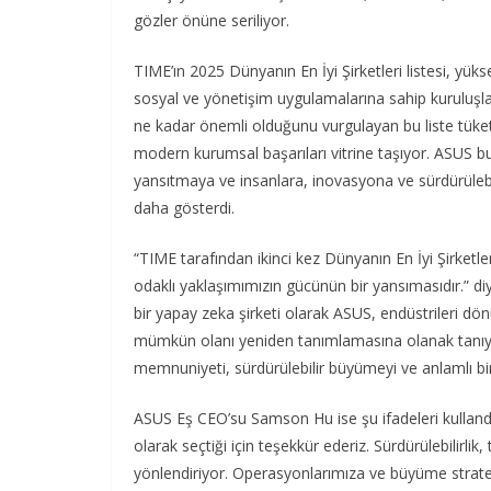
gözler önüne seriliyor.
TIME’ın 2025 Dünyanın En İyi Şirketleri listesi, y
sosyal ve yönetişim uygulamalarına sahip kuruluşları 
ne kadar önemli olduğunu vurgulayan bu liste tüketic
modern kurumsal başarıları vitrine taşıyor. ASUS bu
yansıtmaya ve insanlara, inovasyona ve sürdürülebi
daha gösterdi.
“TIME tarafından ikinci kez Dünyanın En İyi Şirketle
odaklı yaklaşımımızın gücünün bir yansımasıdır.” d
bir yapay zeka şirketi olarak ASUS, endüstrileri dönü
mümkün olanı yeniden tanımlamasına olanak tanıy
memnuniyeti, sürdürülebilir büyümeyi ve anlamlı bir 
ASUS Eş CEO’su Samson Hu ise şu ifadeleri kullandı:
olarak seçtiği için teşekkür ederiz. Sürdürülebilirlik
yönlendiriyor. Operasyonlarımıza ve büyüme strate