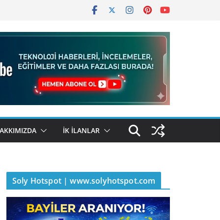
AKKIMIZDA
İK İLANLAR
Soly Hotspot | www.solyhotspot.com