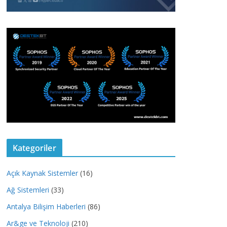
Kategoriler
Açık Kaynak Sistemler
(16)
Ağ Sistemleri
(33)
Antalya Bilişim Haberleri
(86)
Ar&ge ve Teknoloji
(210)