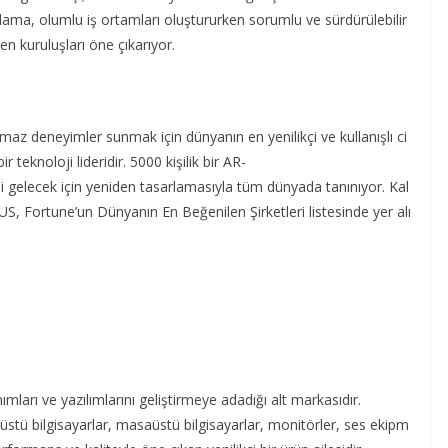
ralama, olumlu iş ortamları oluştururken sorumlu ve sürdürülebilir
n kuruluşları öne çıkarıyor.
lmaz
deneyimler
sunmak
için
dünyanın
en
yenilikçi
ve
kullanışlı
ci
bir
teknoloji
lideridir
. 5000
kişilik
bir
AR-
i
gelecek
için
yeniden
tasarlamasıyla
tüm
dünyada
tanınıyor
.
Kal
US,
Fortune’un
Dünyanın
En
Beğenilen
Şirketleri
listesinde
yer
alı
ımları
ve
yazılımlarını
geliştirmeye
adadığı
alt
markasıdır
.
züstü
bilgisayarlar
,
masaüstü
bilgisayarlar
,
monitörler
,
ses
ekipm