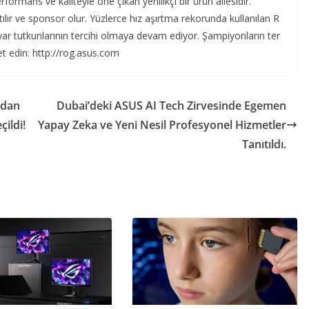
erformans
ve
kaliteyle
öne
çıkan
yenilikçi
bir
ürün
ailesidir
.
ılır
ve
sponsor
olur
.
Yüzlerce
hız
aşırtma
rekorunda
kullanılan
R
yar
tutkunlarının
tercihi
olmaya
devam
ediyor
.
Şampiyonların
ter
et
edin
: http://rog.asus.com
ndan
Dubai’deki ASUS AI Tech Zirvesinde Egemen
çildi!
Yapay Zeka ve Yeni Nesil Profesyonel Hizmetler
Tanıtıldı.