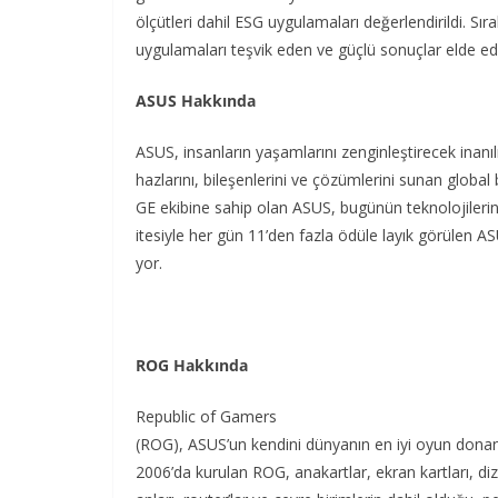
ölçütleri dahil ESG uygulamaları değerlendirildi. Sı
uygulamaları teşvik eden ve güçlü sonuçlar elde ede
ASUS
Hakkında
ASUS,
insanların
yaşamlarını
zenginleştirecek
inanı
hazlarını
,
bileşenlerini
ve
çözümlerini
sunan
global
GE
ekibine
sahip
olan
ASUS,
bugünün
teknolojilerin
itesiyle
her
gün
11’den
fazla
ödüle
layık
görülen
AS
yor
.
ROG
Hakkında
Republic of Gamers
(ROG),
ASUS’un
kendini
dünyanın
en
iyi
oyun
donan
2006’da
kurulan
ROG,
anakartlar
,
ekran
kartları
,
di