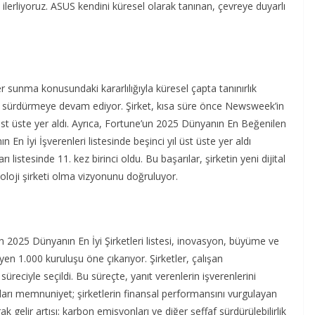
ilerliyoruz. ASUS kendini küresel olarak tanınan, çevreye duyarlı
 sunma konusundaki kararlılığıyla küresel çapta tanınırlık
ği sürdürmeye devam ediyor. Şirket, kısa süre önce Newsweek’in
ıl üst üste yer aldı. Ayrıca, Fortune’un 2025 Dünyanın En Beğenilen
 En İyi İşverenleri listesinde beşinci yıl üst üste yer aldı
listesinde 11. kez birinci oldu. Bu başarılar, şirketin yeni dijital
noloji şirketi olma vizyonunu doğruluyor.
n 2025 Dünyanın En İyi Şirketleri listesi, inovasyon, büyüme ve
yen 1.000 kuruluşu öne çıkarıyor. Şirketler, çalışan
reciyle seçildi. Bu süreçte, yanıt verenlerin işverenlerini
ukları memnuniyet; şirketlerin finansal performansını vurgulayan
 gelir artışı; karbon emisyonları ve diğer şeffaf sürdürülebilirlik