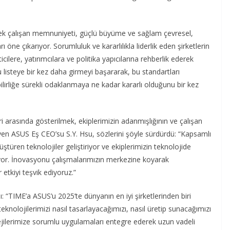
üksek çalışan memnuniyeti, güçlü büyüme ve sağlam çevresel,
öne çıkarıyor. Sorumluluk ve kararlılıkla liderlik eden şirketlerin
ilere, yatırımcılara ve politika yapıcılarına rehberlik ederek
 listeye bir kez daha girmeyi başararak, bu standartları
lirliğe sürekli odaklanmaya ne kadar kararlı olduğunu bir kez
ri arasında gösterilmek, ekiplerimizin adanmışlığının ve çalışan
iyen ASUS Eş CEO’su S.Y. Hsu, sözlerini şöyle sürdürdü: “Kapsamlı
ştüren teknolojiler geliştiriyor ve ekiplerimizin teknolojide
or. İnovasyonu çalışmalarımızın merkezine koyarak
etkiyi teşvik ediyoruz.”
 “TIME’a ASUS’u 2025’te dünyanın en iyi şirketlerinden biri
, teknolojilerimizi nasıl tasarlayacağımızı, nasıl üretip sunacağımızı
jilerimize sorumlu uygulamaları entegre ederek uzun vadeli