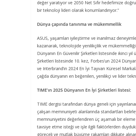
değer yaratıyor ve 2050 Net Sıfır hedefimize doğru 
bir teknoloji lideri olarak konumlandırıyor.”
Dünya çapında tanınma ve mükemmellik
ASUS, yaşamları iyileştirme ve inanılmaz deneyimler
kazanarak, teknolojide yenilikçilik ve mükemmelli
Dünyanın En Güvenilir Şirketleri listesinde ikinci y
Şirketleri listesinde 10. kez, Forbes’un 2024 Dünyanın
ve Interbrand’ın 2024 En İyi Tayvan Küresel Markaları 
çağda dünyanın en beğenilen, yenilikçi ve lider tek
TIME’ın 2025 Dünyanın En İyi Şirketleri listesi:
TIME dergisi tarafından dünya geneli için yayınlana
çalışan memnuniyeti alanlarında standartları belirle
memnuniyetini değerlendiren üç aşamalı bir eleme sü
tavsiye etme isteği ve işle ilgili faktörlerden duyd
göreceli ve mutlak büyüme rakamları dikkate alınarak