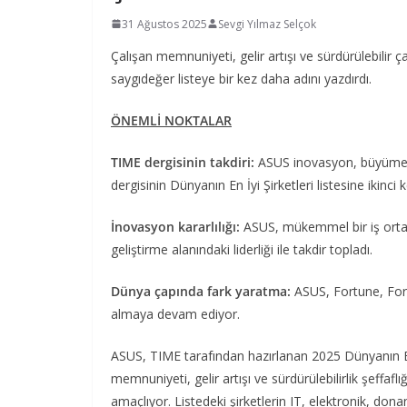
31 Ağustos 2025
Sevgi Yılmaz Selçok
Çalışan memnuniyeti, gelir artışı ve sürdürülebili
saygıdeğer listeye bir kez daha adını yazdırdı.
ÖNEMLİ NOKTALAR
TIME dergisinin takdiri:
ASUS inovasyon, büyüme v
dergisinin Dünyanın En İyi Şirketleri listesine ikinci
İnovasyon kararlılığı:
ASUS, mükemmel bir iş ortamı
geliştirme alanındaki liderliği ile takdir topladı.
Dünya çapında fark yaratma:
ASUS, Fortune, For
almaya devam ediyor.
ASUS, TIME tarafından hazırlanan 2025 Dünyanın En İy
memnuniyeti, gelir artışı ve sürdürülebilirlik şeffafl
amaçlıyor. Listedeki şirketlerin IT, elektronik, d