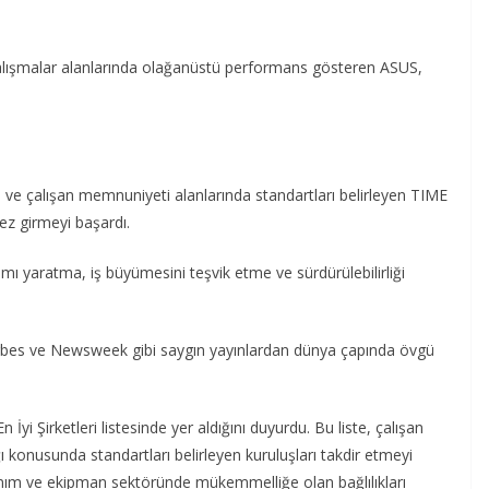
r çalışmalar alanlarında olağanüstü performans gösteren ASUS,
e çalışan memnuniyeti alanlarında standartları belirleyen TIME
 kez girmeyi başardı.
 yaratma, iş büyümesini teşvik etme ve sürdürülebilirliği
bes ve Newsweek gibi saygın yayınlardan dünya çapında övgü
i Şirketleri listesinde yer aldığını duyurdu. Bu liste, çalışan
ığı konusunda standartları belirleyen kuruluşları takdir etmeyi
onanım ve ekipman sektöründe mükemmelliğe olan bağlılıkları