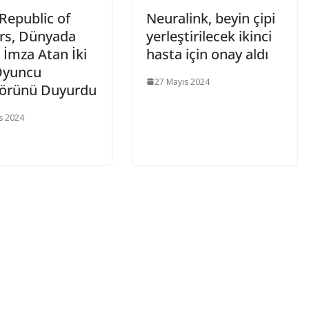
Republic of
Neuralink, beyin çipi
s, Dünyada
yerleştirilecek ikinci
e İmza Atan İki
hasta için onay aldı
Oyuncu
27 Mayıs 2024
örünü Duyurdu
s 2024