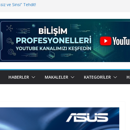
iz ve Sinsi” Tehdit!
inde Erişim Sorunu
i, Bugün BulutTahsilat’ta
ndı? Kemal Oral Tüm Sorularımızı
HABERLER
MAKALELER
KATEGORILER
H