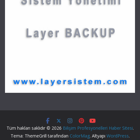
Tüm hakları saklıdır © 2026
Bilişim Profesyonelleri Haber Sitesi
.
Tema: ThemeGrill tarafından
ColorMag
. Altyapı
WordPress
.