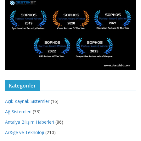
Kategoriler
Açık Kaynak Sistemler
(16)
Ağ Sistemleri
(33)
Antalya Bilişim Haberleri
(86)
Ar&ge ve Teknoloji
(210)