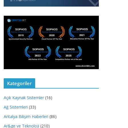
Kategoriler
Açık Kaynak Sistemler
(16)
Ağ Sistemleri
(33)
Antalya Bilişim Haberleri
(86)
Ar&ge ve Teknoloji
(210)