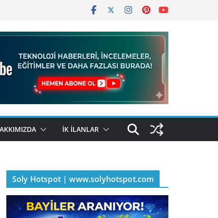
AKKIMIZDA
İK İLANLAR
Soly Hotspot | www.solyhotspot.com