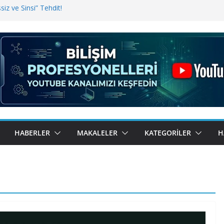
iz ve Sinsi” Tehdit!
inde Erişim Sorunu
i, Bugün BulutTahsilat’ta
ndı? Kemal Oral Tüm Sorularımızı
HABERLER
MAKALELER
KATEGORILER
H