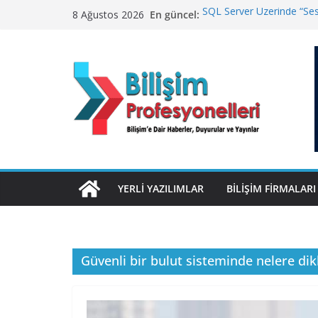
Skip
En güncel:
SQL Server Üzerinde “Sess
8 Ağustos 2026
to
Winamp Geri Dönüyor
TurkNet’te Türkiye Genel
content
Geleceğin Finans Yönetim
ElektraWeb’de Neler Yaşa
Yanıtladı
YERLI YAZILIMLAR
BILIŞIM FIRMALARI
Güvenli bir bulut sisteminde nelere dik