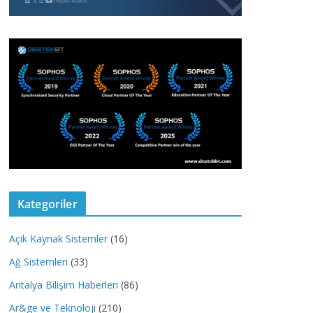
Kategoriler
Açık Kaynak Sistemler
(16)
Ağ Sistemleri
(33)
Antalya Bilişim Haberleri
(86)
Ar&ge ve Teknoloji
(210)