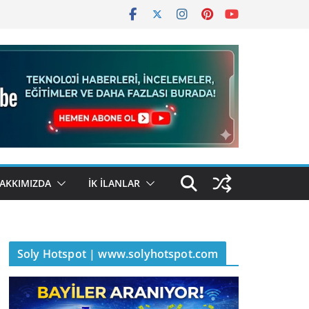
AKKIMIZDA
İK İLANLAR
Soly Hotspot | www.solyhotspot.com