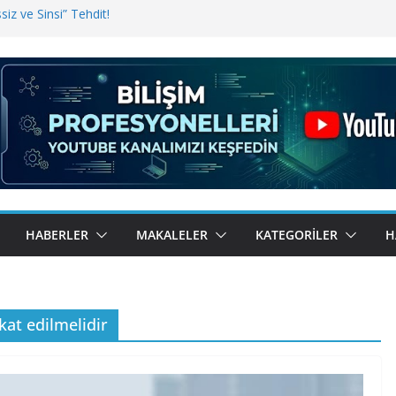
iz ve Sinsi” Tehdit!
inde Erişim Sorunu
i, Bugün BulutTahsilat’ta
ndı? Kemal Oral Tüm Sorularımızı
HABERLER
MAKALELER
KATEGORILER
H
kat edilmelidir