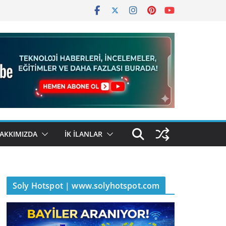
AKKIMIZDA
İK İLANLAR
Soly Hotspot | www.solyhotspot.com