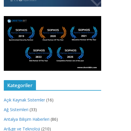
Kategoriler
Açık Kaynak Sistemler
(16)
Ağ Sistemleri
(33)
Antalya Bilişim Haberleri
(86)
Ar&ge ve Teknoloji
(210)