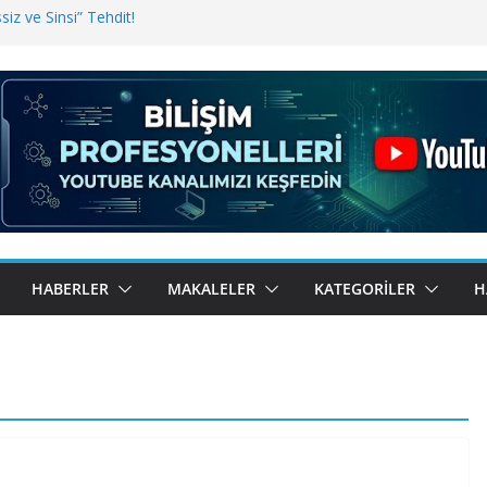
iz ve Sinsi” Tehdit!
inde Erişim Sorunu
i, Bugün BulutTahsilat’ta
ndı? Kemal Oral Tüm Sorularımızı
HABERLER
MAKALELER
KATEGORILER
H