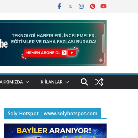
AKKIMIZDA
İK İLANLAR
Soly Hotspot | www.solyhotspot.com