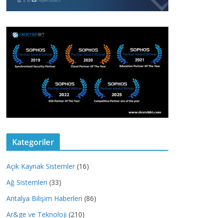
Kategoriler
Açık Kaynak Sistemler
(16)
Ağ Sistemleri
(33)
Antalya Bilişim Haberleri
(86)
Ar&ge ve Teknoloji
(210)