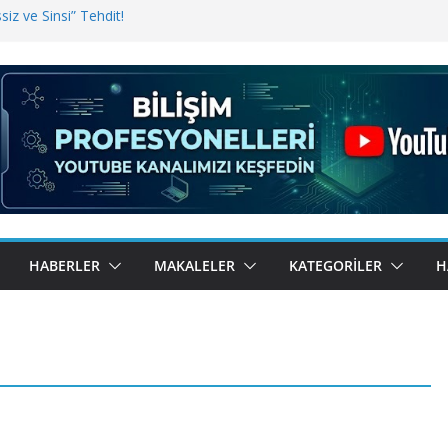
iz ve Sinsi” Tehdit!
inde Erişim Sorunu
i, Bugün BulutTahsilat’ta
ndı? Kemal Oral Tüm Sorularımızı
HABERLER
MAKALELER
KATEGORILER
H