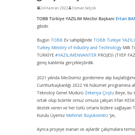
24 Haziran 2022
Osman Selçok
TOBB Türkiye YAZILIM Meclisi Başkanı
Ertan BA
gibidir.
Bugün
TOBB
Ev sahipliğinde
TOBB Türkiye YAZILI
Turkey Ministry of Industry and Technology
Milli 
TÜRKİYE
#YAZILIMENVANTER
PROJESİ (TYEP FA
geniş katılımla gerçekleştirdik.
2021 yılında Meclisimiz gündemine alıp başlattığımı
Cumhurbaşkanlığı 2022 Yılı hükümet programına alı
Teknoloji Genel Müdürü
Zekeriya Çoştu
Beye, bu s
ortak olup bizimle omuz omuza çalışan İrfan KESKİ
destek veren ve her türlü ortamı bizlere sağlaya
Kurulu Üyemiz
Mehmet Büyüksimitci
‘ye,
Ayrıca projeye inanan ve aylardır çalışmalara tems