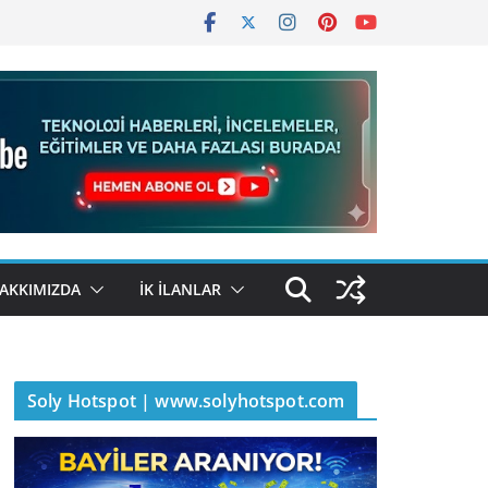
AKKIMIZDA
İK İLANLAR
Soly Hotspot | www.solyhotspot.com