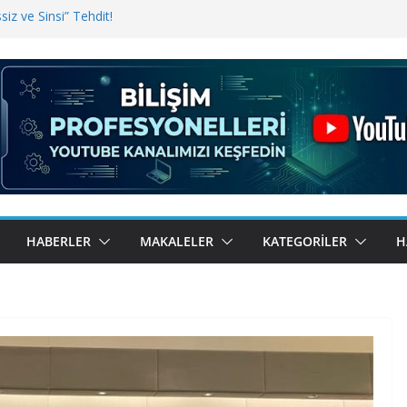
iz ve Sinsi” Tehdit!
inde Erişim Sorunu
i, Bugün BulutTahsilat’ta
ndı? Kemal Oral Tüm Sorularımızı
HABERLER
MAKALELER
KATEGORILER
H