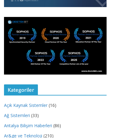
Kategoriler
Açık Kaynak Sistemler
(16)
Ağ Sistemleri
(33)
Antalya Bilişim Haberleri
(86)
Ar&ge ve Teknoloji
(210)