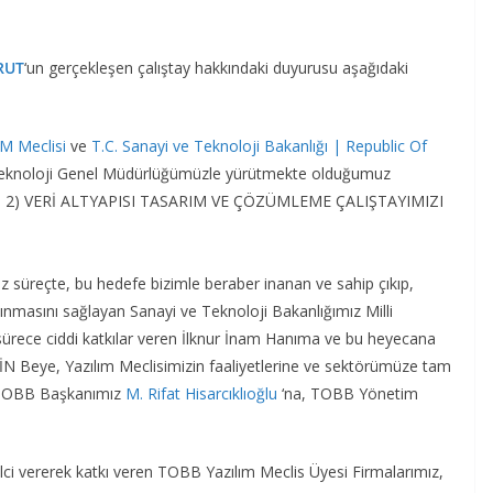
RUT
‘un gerçekleşen çalıştay hakkındaki duyurusu aşağıdaki
M Meclisi
ve
T.C. Sanayi ve Teknoloji Bakanlığı | Republic Of
Teknoloji Genel Müdürlüğümüzle yürütmekte olduğumuz
Z 2) VERİ ALTYAPISI TASARIM VE ÇÖZÜMLEME ÇALIŞTAYIMIZI
z süreçte, bu hedefe bizimle beraber inanan ve sahip çıkıp,
nmasını sağlayan Sanayi ve Teknoloji Bakanlığımız Milli
ürece ciddi katkılar veren İlknur İnam Hanıma ve bu heyecana
N Beye, Yazılım Meclisimizin faaliyetlerine ve sektörümüze tam
n TOBB Başkanımız
M. Rifat Hisarcıklıoğlu
‘na, TOBB Yönetim
ilci vererek katkı veren TOBB Yazılım Meclis Üyesi Firmalarımız,