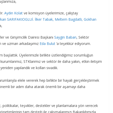
şlarımıza,
Dr.
Aydın Kolat
ve komisyon üyelerimize, çalıştay
rkan SARIFAKIOGLU
İ. İlker Tabak
, Meltem Bagdatli
,
Gokhan
a,
er ve Girişimcilik Dairesi Başkanı
Saygin Baban
, Sektör
n ve uzman arkadaşımız
Eda Bulut
‘a teşekkür ediyorum.
 başlattık. Üyelerimizle birlikte üstlendiğimiz sorumluğun
urumlarımız, STKlarımız ve sektör ile daha yakın, etkin iletişim
e yeniden yapılandık ve kolları sıvadık.
urumlarıyla elele vererek hep birlikte bir hayali gerçekleştirmek
e önemli bir adım daha atarak önemli bir aşamayı daha
, politikalar, teşvikler, destekler ve planlamalara yön verecek
önetimlerinin tam desteği ile çalışmalarımızı Bakanlığımızla