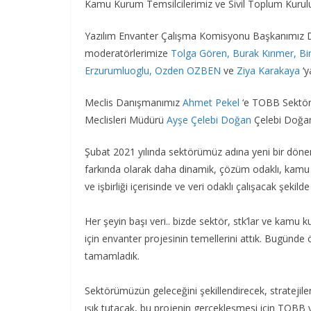
Kamu Kurum Temsilcilerimiz ve Sivil Toplum Kurulu
Yazılım Envanter Çalışma Komisyonu Başkanımız 
moderatörlerimize
Tolga Gören
,
Burak Kırımer,
Bi
Erzurumluoglu
, Ozden OZBEN
ve
Ziya Karakaya
‘y
Meclis Danışmanımız
Ahmet Pekel
‘e TOBB Sektörl
Meclisleri Müdürü
Ayşe Çelebi Doğan
Çelebi Doğa
Şubat 2021 yılında sektörümüz adına yeni bir dönem
farkında olarak daha dinamik, çözüm odaklı, kamu k
ve işbirliği içerisinde ve veri odaklı çalışacak şekild
Her şeyin başı veri.. bizde sektör, stk’lar ve kamu k
için envanter projesinin temellerini attık. Bugünd
tamamladık.
Sektörümüzün geleceğini şekillendirecek, stratejiler
ışık tutacak, bu projenin gerçekleşmesi için TOBB y