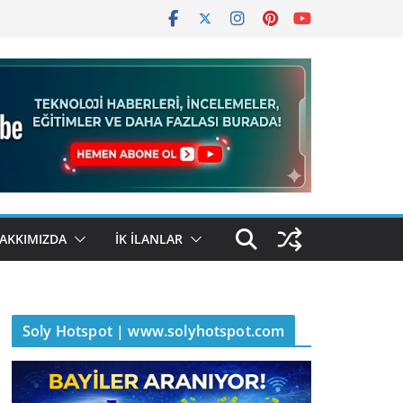
AKKIMIZDA
İK İLANLAR
Soly Hotspot | www.solyhotspot.com