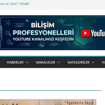
iz ve Sinsi” Tehdit!
inde Erişim Sorunu
i, Bugün BulutTahsilat’ta
ndı? Kemal Oral Tüm Sorularımızı
HABERLER
MAKALELER
KATEGORILER
H