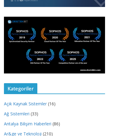
Kategoriler
Açık Kaynak Sistemler
(16)
Ağ Sistemleri
(33)
Antalya Bilişim Haberleri
(86)
Ar&ge ve Teknoloji
(210)