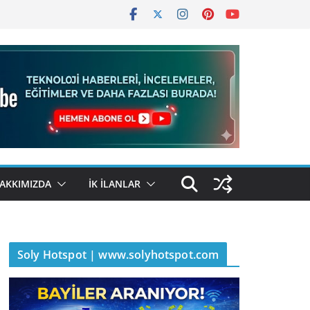
AKKIMIZDA
İK İLANLAR
Soly Hotspot | www.solyhotspot.com