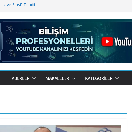
iz ve Sinsi” Tehdit!
inde Erişim Sorunu
i, Bugün BulutTahsilat’ta
ndı? Kemal Oral Tüm Sorularımızı
HABERLER
MAKALELER
KATEGORILER
H