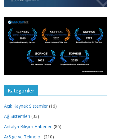
Kategoriler
Açık Kaynak Sistemler
(16)
Ağ Sistemleri
(33)
Antalya Bilişim Haberleri
(86)
Ar&ge ve Teknoloji
(210)