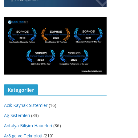
Kategoriler
Açık Kaynak Sistemler
(16)
Ağ Sistemleri
(33)
Antalya Bilişim Haberleri
(86)
Ar&ge ve Teknoloji
(210)