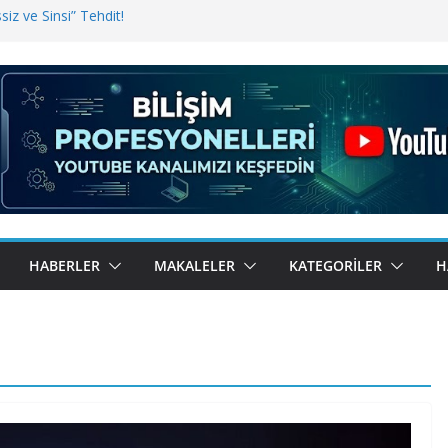
iz ve Sinsi” Tehdit!
inde Erişim Sorunu
i, Bugün BulutTahsilat’ta
ndı? Kemal Oral Tüm Sorularımızı
HABERLER
MAKALELER
KATEGORILER
H