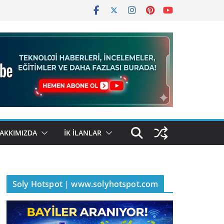
AKKIMIZDA
İK İLANLAR
Soly Hotspot | www.solyhotspot.com