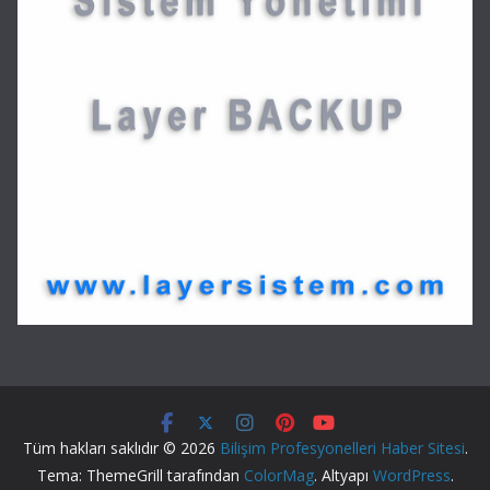
Tüm hakları saklıdır © 2026
Bilişim Profesyonelleri Haber Sitesi
.
Tema: ThemeGrill tarafından
ColorMag
. Altyapı
WordPress
.