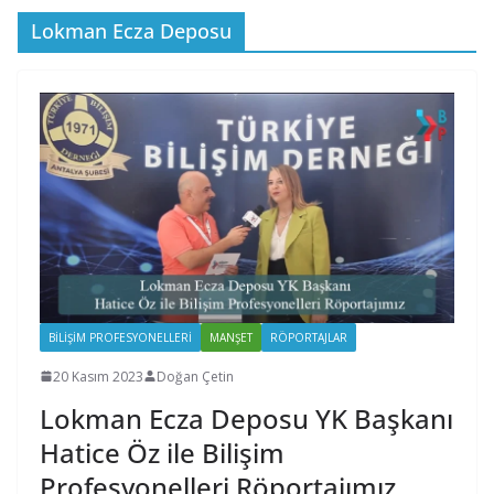
Lokman Ecza Deposu
BILIŞIM PROFESYONELLERI
MANŞET
RÖPORTAJLAR
20 Kasım 2023
Doğan Çetin
Lokman Ecza Deposu YK Başkanı
Hatice Öz ile Bilişim
Profesyonelleri Röportajımız