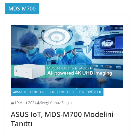
MDS-M700
AR&GE VE TEKNOLOJI
IOT TEKNOLOJISI
YENI ÜRÜNLER
19 Mart 2024
Sevgi Yılmaz Selçok
ASUS IoT, MDS-M700 Modelini
Tanıttı