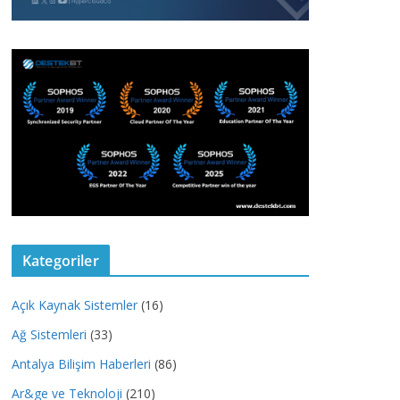
Kategoriler
Açık Kaynak Sistemler
(16)
Ağ Sistemleri
(33)
Antalya Bilişim Haberleri
(86)
Ar&ge ve Teknoloji
(210)