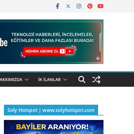
AKKIMIZDA
İK İLANLAR
Soly Hotspot | www.solyhotspot.com