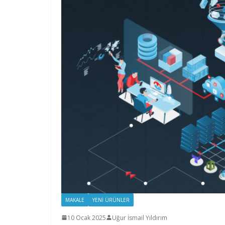
MAKALE
YENI ÜRÜNLER
10 Ocak 2025
Uğur İsmail Yıldırım