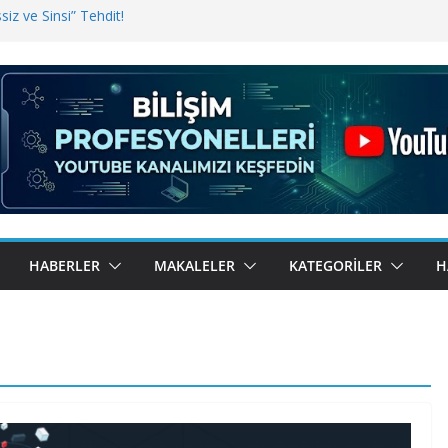
iz ve Sinsi” Tehdit!
inde Erişim Sorunu
i, Bugün BulutTahsilat’ta
ndı? Kemal Oral Tüm Sorularımızı
HABERLER
MAKALELER
KATEGORILER
H