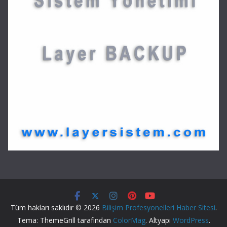
Tüm hakları saklıdır © 2026
Bilişim Profesyonelleri Haber Sitesi
.
Tema: ThemeGrill tarafından
ColorMag
. Altyapı
WordPress
.