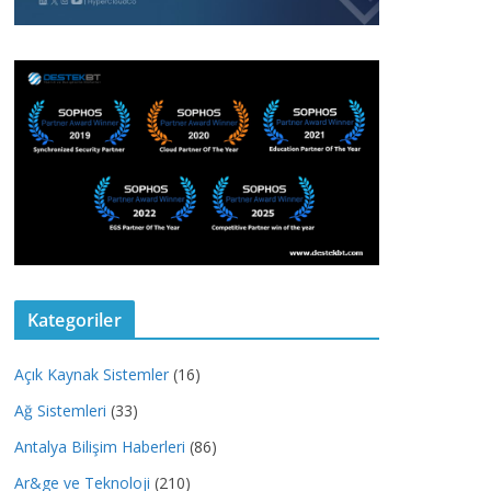
Kategoriler
Açık Kaynak Sistemler
(16)
Ağ Sistemleri
(33)
Antalya Bilişim Haberleri
(86)
Ar&ge ve Teknoloji
(210)