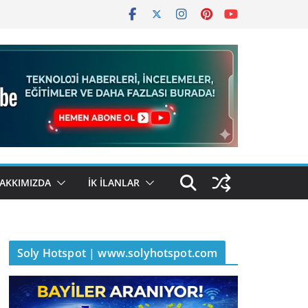
AKKIMIZDA
İK İLANLAR
Soly Hotspot | www.solyhotspot.com