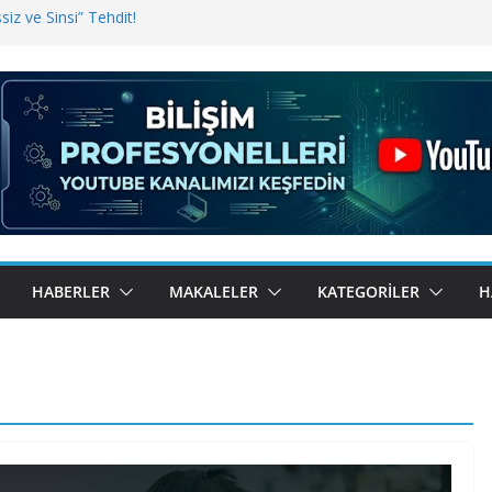
iz ve Sinsi” Tehdit!
inde Erişim Sorunu
i, Bugün BulutTahsilat’ta
ndı? Kemal Oral Tüm Sorularımızı
HABERLER
MAKALELER
KATEGORILER
H