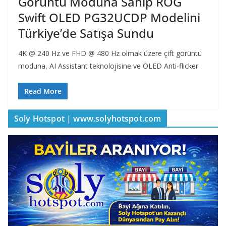
Görüntü Moduna Sahip ROG
Swift OLED PG32UCDP Modelini
Türkiye’de Satışa Sundu
4K @ 240 Hz ve FHD @ 480 Hz olmak üzere çift görüntü
moduna, AI Assistant teknolojisine ve OLED Anti-flicker
Read More
Soly Hotspot | www.solyhotspot.com