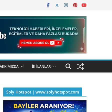
AKKIMIZDA
İK İLANLAR
Soly Hotspot | www.solyhotspot.com