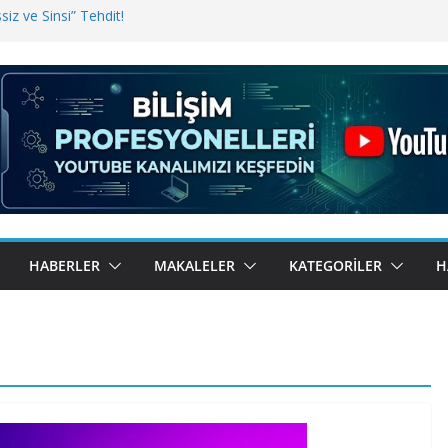
iz ve Sinsi” Tehdit!
inde Erişim Sorunu
i, Bugün BulutTahsilat’ta
ndı? Kemal Oral Tüm Sorularımızı
HABERLER
MAKALELER
KATEGORILER
H