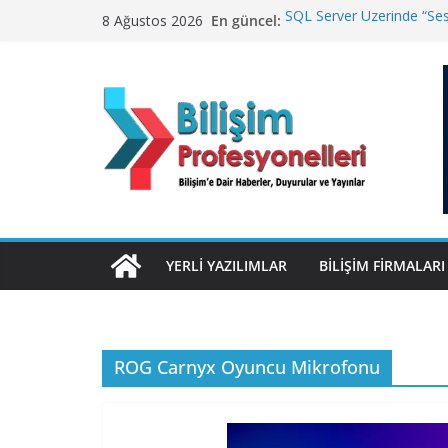
Skip
En güncel:
SQL Server Üzerinde “Sess
8 Ağustos 2026
to
Winamp Geri Dönüyor
TurkNet’te Türkiye Genel
content
Geleceğin Finans Yönetim
ElektraWeb’de Neler Yaşa
Yanıtladı
YERLI YAZILIMLAR
BILIŞIM FIRMALARI
ROG Carnyx Oyuncu Mikrofonu