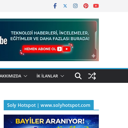
AKKIMIZDA
İK İLANLAR
Soly Hotspot | www.solyhotspot.com