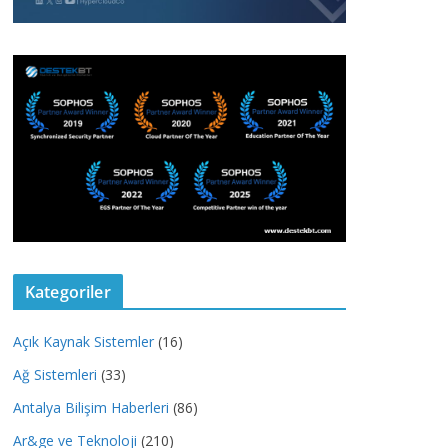
Kategoriler
Açık Kaynak Sistemler
(16)
Ağ Sistemleri
(33)
Antalya Bilişim Haberleri
(86)
Ar&ge ve Teknoloji
(210)