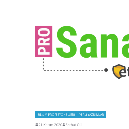
BILIŞIM PROFESYONELLERI
YERLI YAZILIMLAR
21 Kasım 2020
Serhat Gül