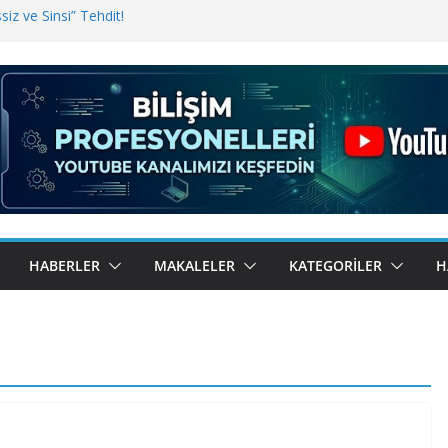
iz ve Sinsi” Tehdit!
inde Erişim Sorunu
i, Bugün BulutTahsilat’ta
ndı? Kemal Oral Tüm Sorularımızı
HABERLER
MAKALELER
KATEGORILER
H