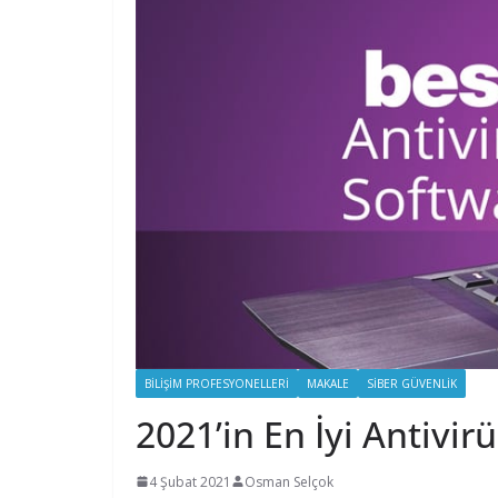
BILIŞIM PROFESYONELLERI
MAKALE
SIBER GÜVENLIK
2021’in En İyi Antivirü
4 Şubat 2021
Osman Selçok