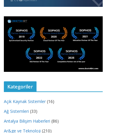
Kategoriler
Açık Kaynak Sistemler
(16)
Ağ Sistemleri
(33)
Antalya Bilişim Haberleri
(86)
Ar&ge ve Teknoloji
(210)