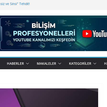
iz ve Sinsi” Tehdit!
inde Erişim Sorunu
i, Bugün BulutTahsilat’ta
ndı? Kemal Oral Tüm Sorularımızı
HABERLER
MAKALELER
KATEGORILER
H