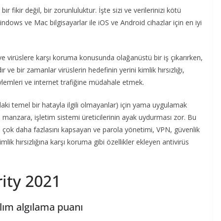
fikir değil, bir zorunluluktur. İşte sizi ve verilerinizi kötü
ndows ve Mac bilgisayarlar ile iOS ve Android cihazlar için en iyi
ve virüslere karşı koruma konusunda olağanüstü bir iş çıkarırken,
 ve bir zamanlar virüslerin hedefinin yerini kimlik hırsızlığı,
eylemleri ve internet trafiğine müdahale etmek.
mdaki temel bir hatayla ilgili olmayanlar) için yama uygulamak
anzara, işletim sistemi üreticilerinin ayak uydurması zor. Bu
 çok daha fazlasını kapsayan ve parola yönetimi, VPN, güvenlik
mlik hırsızlığına karşı koruma gibi özellikler ekleyen antivirüs
ity 2021
lım algılama puanı