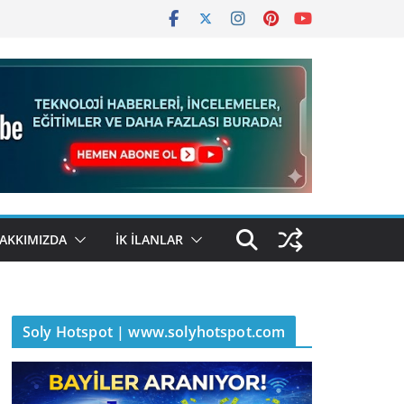
AKKIMIZDA
İK İLANLAR
Soly Hotspot | www.solyhotspot.com