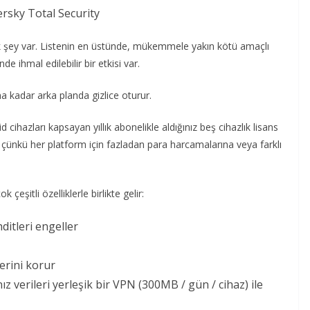
k şey var. Listenin en üstünde, mükemmele yakın kötü amaçlı
e ihmal edilebilir bir etkisi var.
a kadar arka planda gizlice oturur.
ihazları kapsayan yıllık abonelikle aldığınız beş cihazlık lisans
dır çünkü her platform için fazladan para harcamalarına veya farklı
çeşitli özelliklerle birlikte gelir:
ehditleri engeller
lerini korur
ız verileri yerleşik bir VPN (300MB / gün / cihaz) ile