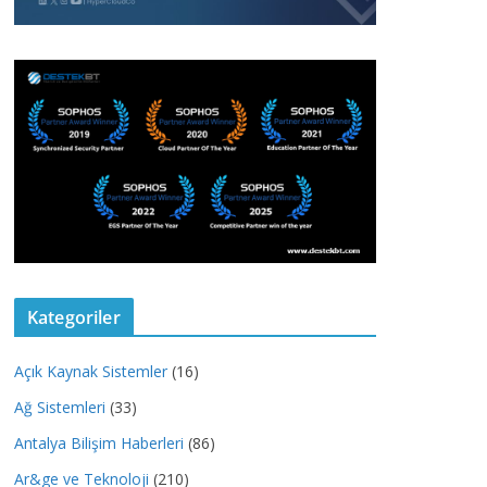
Kategoriler
Açık Kaynak Sistemler
(16)
Ağ Sistemleri
(33)
Antalya Bilişim Haberleri
(86)
Ar&ge ve Teknoloji
(210)