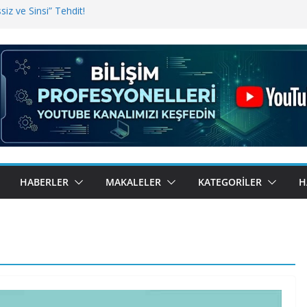
iz ve Sinsi” Tehdit!
inde Erişim Sorunu
i, Bugün BulutTahsilat’ta
ndı? Kemal Oral Tüm Sorularımızı
HABERLER
MAKALELER
KATEGORILER
H