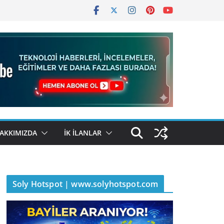
AKKIMIZDA
İK İLANLAR
Soly Hotspot | www.solyhotspot.com