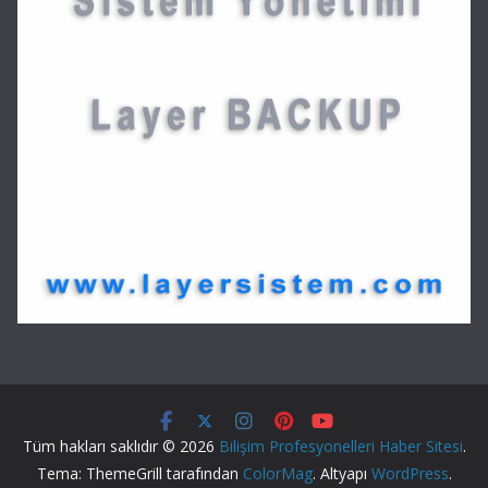
Tüm hakları saklıdır © 2026
Bilişim Profesyonelleri Haber Sitesi
.
Tema: ThemeGrill tarafından
ColorMag
. Altyapı
WordPress
.