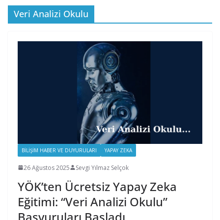
Veri Analizi Okulu
BILIŞIM HABER VE DUYURULARI
YAPAY ZEKA
26 Ağustos 2025
Sevgi Yılmaz Selçok
YÖK’ten Ücretsiz Yapay Zeka
Eğitimi: “Veri Analizi Okulu”
Başvuruları Başladı