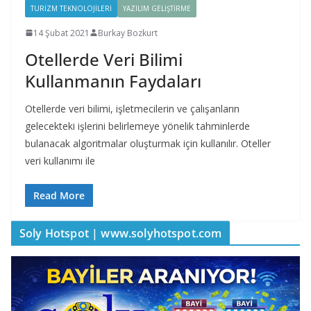
TURIZM TEKNOLOJILERI
YAZILIM GELIŞTIRME
14 Şubat 2021
Burkay Bozkurt
Otellerde Veri Bilimi
Kullanmanın Faydaları
Otellerde veri bilimi, işletmecilerin ve çalışanların
gelecekteki işlerini belirlemeye yönelik tahminlerde
bulanacak algoritmalar oluşturmak için kullanılır. Oteller
veri kullanımı ile
Read More
Soly Hotspot | www.solyhotspot.com