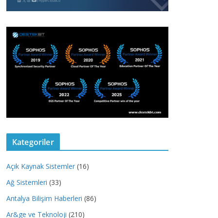
Kategoriler
Açık Kaynak Sistemler
(16)
Ağ Sistemleri
(33)
Antalya Bilişim Haberleri
(86)
Ar&ge ve Teknoloji
(210)