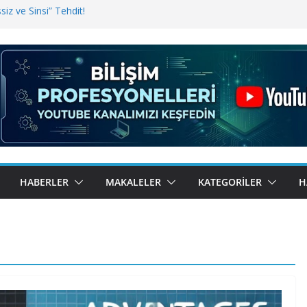
iz ve Sinsi” Tehdit!
inde Erişim Sorunu
i, Bugün BulutTahsilat’ta
ndı? Kemal Oral Tüm Sorularımızı
HABERLER
MAKALELER
KATEGORILER
H