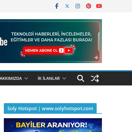
AKKIMIZDA
İK İLANLAR
Soly Hotspot | www.solyhotspot.com