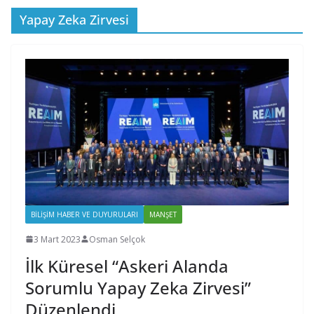
Yapay Zeka Zirvesi
BILIŞIM HABER VE DUYURULARI
MANŞET
3 Mart 2023
Osman Selçok
İlk Küresel “Askeri Alanda
Sorumlu Yapay Zeka Zirvesi”
Düzenlendi