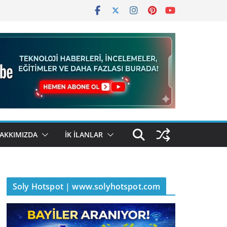
AKKIMIZDA
İK İLANLAR
Soly Hotspot | www.solyhotspot.com