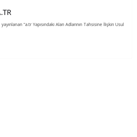
.TR
yınlanan “a.tr Yapısındaki Alan Adlarının Tahsisine İlişkin Usul