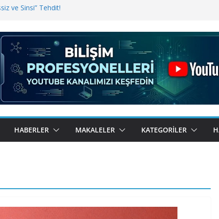
iz ve Sinsi” Tehdit!
inde Erişim Sorunu
i, Bugün BulutTahsilat’ta
ndı? Kemal Oral Tüm Sorularımızı
HABERLER
MAKALELER
KATEGORILER
H