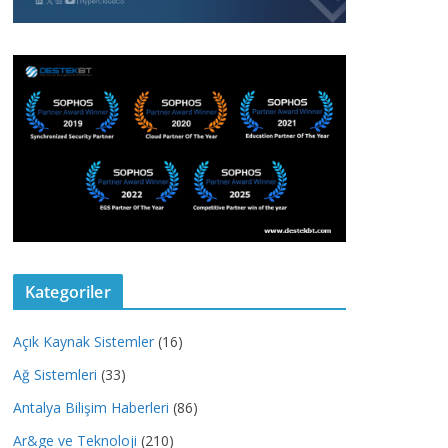
Kategoriler
Açık Kaynak Sistemler
(16)
Ağ Sistemleri
(33)
Antalya Bilişim Haberleri
(86)
Ar&ge ve Teknoloji
(210)