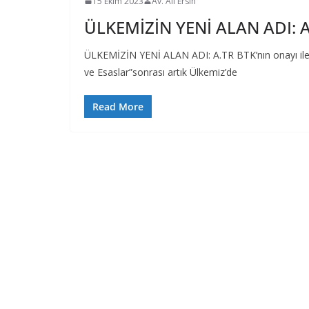
15 Ekim 2023
Av. Ali Ersin
ÜLKEMİZİN YENİ ALAN ADI: A
ÜLKEMİZİN YENİ ALAN ADI: A.TR BTK’nın onayı ile ya
ve Esaslar”sonrası artık Ülkemiz’de
Read More