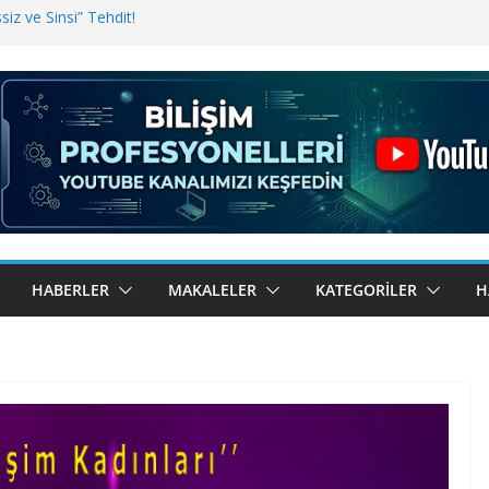
iz ve Sinsi” Tehdit!
inde Erişim Sorunu
i, Bugün BulutTahsilat’ta
ndı? Kemal Oral Tüm Sorularımızı
HABERLER
MAKALELER
KATEGORILER
H