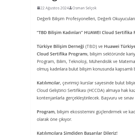
22 Ağustos 2024
Osman Selçok
Değerli Bilişim Profesyonelleri, Değerli Okuyucuları
“TBD Bilişim Kadınları” HUAWEI Cloud Sertifika 
Türkiye Bilişim Derneği
(TBD) ve
Huawei Türkiy
Cloud Sertifika Programı
, bilişim sektöründe kari
Program, Bilim, Teknoloji, Mühendislik ve Matema
olmuş kadınlara bulut bilişim konusunda kapsamlı bi
Katılımcılar
, çevrimiçi kurslar sayesinde bulut biliş
Cloud Geliştirici Sertifikası (HCCDA) almaya hak kazana
kontenjanlarla gerçekleştirilecek. Başvuru ve sınav 
Program
, bilişim ekosistemini güçlendirmek ve kad
olarak öne çıkıyor.
Katılımcılara Şimdiden Başarılar Dileriz!