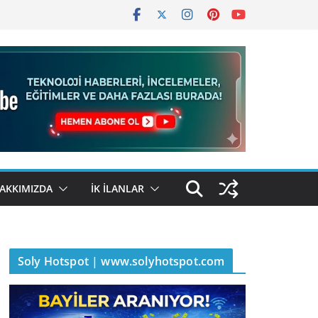
AKKIMIZDA
İK İLANLAR
Soly Hotspot | www.solyhotspot.com