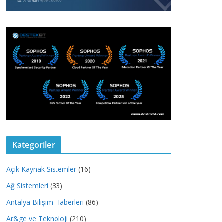
Kategoriler
Açık Kaynak Sistemler
(16)
Ağ Sistemleri
(33)
Antalya Bilişim Haberleri
(86)
Ar&ge ve Teknoloji
(210)