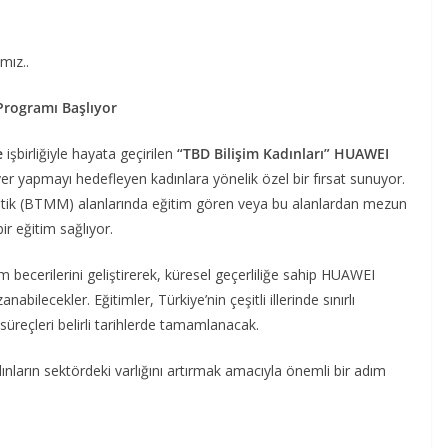
mız..
Programı Başlıyor
e
işbirliğiyle hayata geçirilen
“TBD Bilişim Kadınları” HUAWEI
yer yapmayı hedefleyen kadınlara yönelik özel bir fırsat sunuyor.
tik (BTMM) alanlarında eğitim gören veya bu alanlardan mezun
r eğitim sağlıyor.
im becerilerini geliştirerek, küresel geçerliliğe sahip HUAWEI
bilecekler. Eğitimler, Türkiye’nin çeşitli illerinde sınırlı
süreçleri belirli tarihlerde tamamlanacak.
ınların sektördeki varlığını artırmak amacıyla önemli bir adım