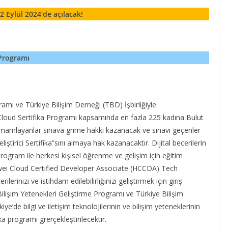
2 Eylül 2024’de açılacak!
 Programı
amı ve Türkiye Bilişim Derneği (TBD) İşbirliğiyle
 Cloud Sertifika Programı kapsamında en fazla 225 kadına Bulut
i tamamlayanlar sınava grime hakkı kazanacak ve sınavı geçenler
eliştirici Sertifika”sını almaya hak kazanacaktır. Dijital becerilerin
ogram ile herkesi kişisel öğrenme ve gelişim için eğitim
wei Cloud Certified Developer Associate (HCCDA) Tech
ilerinizi ve istihdam edilebilirliğinizi geliştirmek için giriş
e Bilişim Yetenekleri Geliştirme Programı ve Türkiye Bilişim
e’de bilgi ve iletişim teknolojilerinin ve bilişim yeteneklerinin
a programı grerçekleştirilecektir.