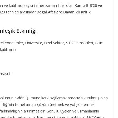
rları ve katılımcı sayısı ile her zaman lider olan
Kamu-BİB’26 ve
3 tarihleri arasında “
Doğal Afetlere Dayanıklı Kritik
leşik Etkinliği
el Yönetimler, Üniversite, Özel Sektör, STK Temsilcileri, Bilim
atılımı ile
ası ile
e toplumun e-dönüşümüne katkı sağlamak amacıyla kurulmuş olan
rliği
’nin temel amacı çözüm üretmek ve yol göstermek
farkındalığının artırılmasıdır. Gönüllü üyeleri ve uzmanlarının
raporlar hazırlamakta, kamuoyu ile paylaşmaktadır. Bir “
Kamu