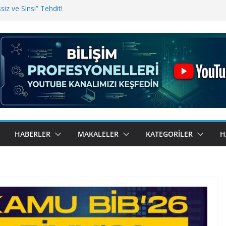
iz ve Sinsi” Tehdit!
inde Erişim Sorunu
i, Bugün BulutTahsilat’ta
ndı? Kemal Oral Tüm Sorularımızı
HABERLER
MAKALELER
KATEGORILER
H