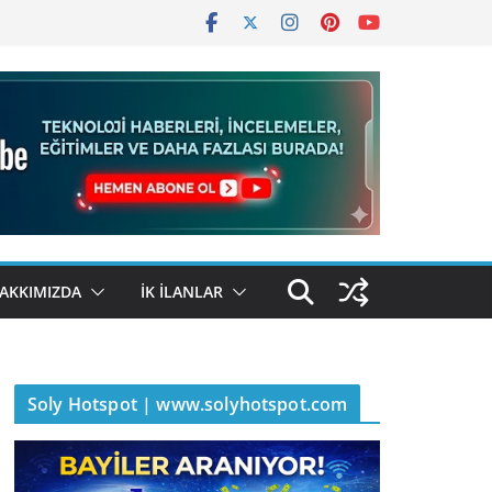
AKKIMIZDA
İK İLANLAR
Soly Hotspot | www.solyhotspot.com