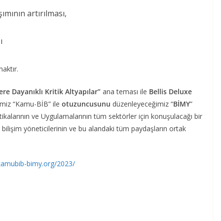
şımının artırılması,
ı
aktır.
ere Dayanıklı Kritik Altyapılar”
ana teması ile
Bellis Deluxe
miz “Kamu-BİB” ile
otuzuncusunu
düzenleyeceğimiz “
BİMY
”
tikalarının ve Uygulamalarının tüm sektörler için konuşulacağı bir
bilişim yöneticilerinin ve bu alandaki tüm paydaşların ortak
kamubib-bimy.org/2023/