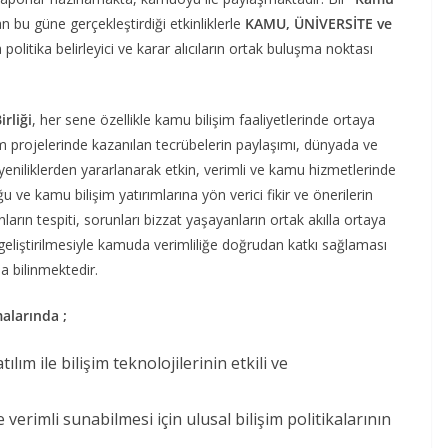
an bu güne gerçekleştirdiği etkinliklerle
KAMU, ÜNİVERSİTE ve
politika belirleyici ve karar alıcıların ortak buluşma noktası
rliği
, her sene özellikle kamu bilişim faaliyetlerinde ortaya
im projelerinde kazanılan tecrübelerin paylaşımı, dünyada ve
u yeniliklerden yararlanarak etkin, verimli ve kamu hizmetlerinde
uğu ve kamu bilişim yatırımlarına yön verici fikir ve önerilerin
nların tespiti, sorunları bizzat yaşayanların ortak akılla ortaya
n geliştirilmesiyle kamuda verimliliğe doğrudan katkı sağlaması
da bilinmektedir.
alarında ;
lım ile bilişim teknolojilerinin etkili ve
verimli sunabilmesi için ulusal bilişim politikalarının