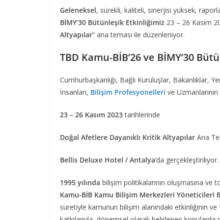
Geleneksel
, sürekli, kaliteli, sinerjisi yüksek, rapo
BİMY’30 Bütünleşik Etkinliğimiz
23 – 26 Kasım 202
Altyapılar
” ana teması ile düzenleniyor.
TBD Kamu-BİB’26 ve BİMY’30 Bütün
Cumhurbaşkanlığı, Bağlı Kuruluşlar, Bakanlıklar, Yer
İnsanları,
Bilişim Profesyonelleri
ve Uzmanlarının k
23 – 26 Kasım 2023
tarihlerinde
Doğal Afetlere Dayanıklı Kritik Altyapılar
Ana Tem
Bellis Deluxe Hotel / Antalya
‘da gerçekleştiriliyor.
1995 yılında
bilişim politikalarının oluşmasına v
Kamu-BİB Kamu Bilişim Merkezleri Yöneticileri Bi
suretiyle kamunun bilişim alanındaki etkinliğinin ve 
katkılarıyla, dönemsel olarak belirlenen konularda 