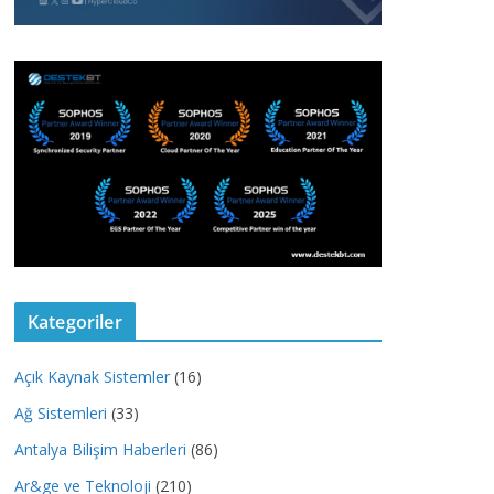
Kategoriler
Açık Kaynak Sistemler
(16)
Ağ Sistemleri
(33)
Antalya Bilişim Haberleri
(86)
Ar&ge ve Teknoloji
(210)