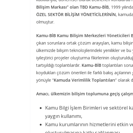
Bilişim Markası” olan TBD Kamu-BİB
, 1999 yılınd
ÖZEL SEKTÖR BİLİŞİM YÖNETİCİLERİNİN
, kamuda 
olmuştur.
Kamu-BİB Kamu Bilişim Merkezleri Yöneticileri Bi
çıkan sorunlara ortak çözüm arayışları, kamu biliş
ülkemizde bilişim teknolojilerindeki yenilikler ve b
iyileştirici projeler oluşturma fikirlerinin oluşturuld
tartışıldığı toplantılardır.
Kamu-BİB
toplantıları soru
koydukları çözüm önerileri ile farklı bakış açılarını
yönüyle “
Kamuda Verimlilik Toplantıları
” olarak 
Amacı, ülkemizin bilişim toplumuna geçiş çalışm
Kamu Bilgi İşlem Birimleri ve sektörel katı
yaygın kullanımı,
Kamu kurumlarının hizmetlerini etkin ve 
oluşturulmasına katkı sağlanması,