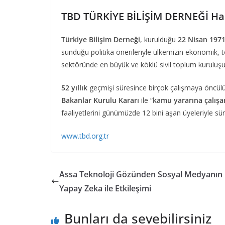
TBD TÜRKİYE BİLİŞİM DERNEĞİ Ha
Türkiye Bilişim Derneği
, kurulduğu
22 Nisan 197
sunduğu politika önerileriyle ülkemizin ekonomik, t
sektöründe en büyük ve köklü sivil toplum kuruluş
52 yıllık
geçmişi süresince birçok çalışmaya öncü
Bakanlar Kurulu Kararı
ile “
kamu
yararına
çalışa
faaliyetlerini günümüzde 12 bini aşan üyeleriyle sü
www.tbd.org.tr
Assa Teknoloji Gözünden Sosyal Medyanın
Yapay Zeka ile Etkileşimi
Bunları da sevebilirsiniz