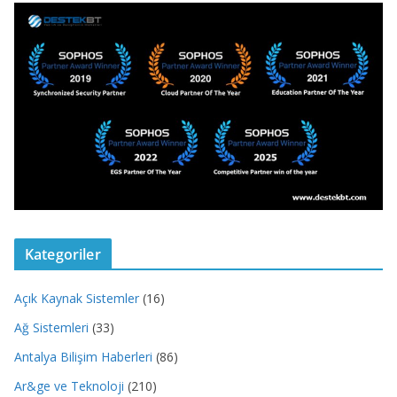
Kategoriler
Açık Kaynak Sistemler
(16)
Ağ Sistemleri
(33)
Antalya Bilişim Haberleri
(86)
Ar&ge ve Teknoloji
(210)