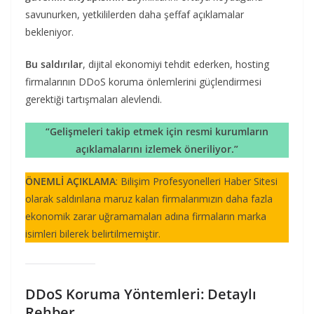
savunurken, yetkililerden daha şeffaf açıklamalar
bekleniyor.
Bu saldırılar
, dijital ekonomiyi tehdit ederken, hosting
firmalarının DDoS koruma önlemlerini güçlendirmesi
gerektiği tartışmaları alevlendi.
“Gelişmeleri takip etmek için resmi kurumların
açıklamalarını izlemek öneriliyor.”
ÖNEMLİ AÇIKLAMA
: Bilişim Profesyonelleri Haber Sitesi
olarak saldırılarıa maruz kalan firmalarımızın daha fazla
ekonomik zarar uğramamaları adına firmaların marka
isimleri bilerek belirtilmemiştir.
DDoS Koruma Yöntemleri: Detaylı
Rehber