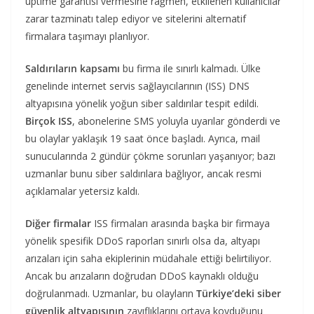
uptime garantisi vermesine rağmen, etkilenen kullanıcılar
zarar tazminatı talep ediyor ve sitelerini alternatif
firmalara taşımayı planlıyor.
Saldırıların kapsamı
bu firma ile sınırlı kalmadı. Ülke
genelinde internet servis sağlayıcılarının (ISS) DNS
altyapısına yönelik yoğun siber saldırılar tespit edildi.
Birçok ISS
, abonelerine SMS yoluyla uyarılar gönderdi ve
bu olaylar yaklaşık 19 saat önce başladı. Ayrıca, mail
sunucularında 2 gündür çökme sorunları yaşanıyor; bazı
uzmanlar bunu siber saldırılara bağlıyor, ancak resmi
açıklamalar yetersiz kaldı.
Diğer firmalar
ISS firmaları arasında başka bir firmaya
yönelik spesifik DDoS raporları sınırlı olsa da, altyapı
arızaları için saha ekiplerinin müdahale ettiği belirtiliyor.
Ancak bu arızaların doğrudan DDoS kaynaklı olduğu
doğrulanmadı. Uzmanlar, bu olayların
Türkiye’deki siber
güvenlik altyapısının
zayıflıklarını ortaya koyduğunu