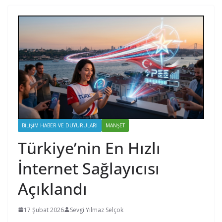
BILIŞIM HABER VE DUYURULARI
MANŞET
Türkiye’nin En Hızlı
İnternet Sağlayıcısı
Açıklandı
17 Şubat 2026
Sevgi Yılmaz Selçok