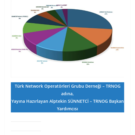
Türk Network Operatörleri Grubu Derneği – TRNOG
adına,
Yayına Hazırlayan Alptekin SÜNNETCİ – TRNOG Başkan
Yardımcısı