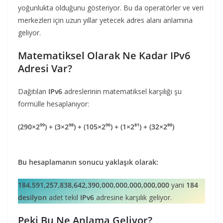
yoğunlukta olduğunu gösteriyor. Bu da operatörler ve veri
merkezleri için uzun yıllar yetecek adres alanı anlamına
geliyor.
Matematiksel Olarak Ne Kadar IPv6
Adresi Var?
Dağıtılan
IPv6
adreslerinin matematiksel karşılığı şu
formülle hesaplanıyor:
(290×2⁹⁹) + (3×2⁹⁸) + (105×2⁹⁶) + (1×2⁸¹) + (32×2⁸⁰)
Bu hesaplamanın sonucu yaklaşık olarak:
184,591,257,838,642,390,000,000,000,000,000
yani
184
desilyon
adet tekil
IPv6
adresine karşılık geliyor.
Peki Bu Ne Anlama Geliyor?