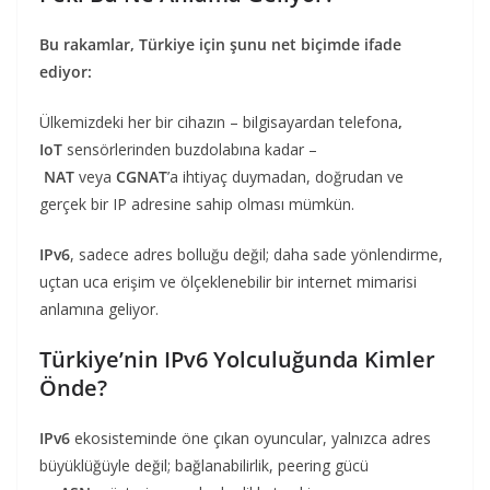
Bu rakamlar, Türkiye için şunu net biçimde ifade
ediyor:
Ülkemizdeki her bir cihazın – bilgisayardan telefona
,
IoT
sensörlerinden buzdolabına kadar –
NAT
veya
CGNAT
’a ihtiyaç duymadan, doğrudan ve
gerçek bir IP adresine sahip olması mümkün.
IPv6
, sadece adres bolluğu değil; daha sade yönlendirme,
uçtan uca erişim ve ölçeklenebilir bir internet mimarisi
anlamına geliyor.
Türkiye’nin IPv6 Yolculuğunda Kimler
Önde?
IPv6
ekosisteminde öne çıkan oyuncular, yalnızca adres
büyüklüğüyle değil; bağlanabilirlik, peering gücü