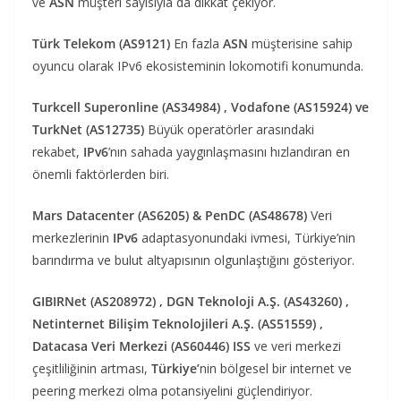
ve
ASN
müşteri sayısıyla da dikkat çekiyor.
Türk
Telekom (AS9121)
En fazla
ASN
müşterisine sahip
oyuncu olarak IPv6 ekosisteminin lokomotifi konumunda.
Turkcell Superonline (AS34984) , Vodafone (AS15924) ve
TurkNet (AS12735)
Büyük operatörler arasındaki
rekabet,
IPv6
’nın sahada yaygınlaşmasını hızlandıran en
önemli faktörlerden biri.
Mars Datacenter (AS6205) & PenDC (AS48678)
Veri
merkezlerinin
IPv6
adaptasyonundaki ivmesi, Türkiye’nin
barındırma ve bulut altyapısının olgunlaştığını gösteriyor.
GIBIRNet (AS208972) , DGN Teknoloji A.Ş. (AS43260) ,
Netinternet Bilişim Teknolojileri A.Ş. (AS51559) ,
Datacasa Veri Merkezi (AS60446) ISS
ve veri merkezi
çeşitliliğinin artması,
Türkiye’
nin bölgesel bir internet ve
peering merkezi olma potansiyelini güçlendiriyor.