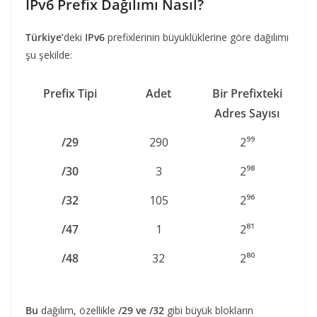
IPv6 Prefix Dağılımı Nasıl?
Türkiye’
deki
IPv6
prefixlerinin büyüklüklerine göre dağılımı
şu şekilde:
Prefix Tipi
Adet
Bir Prefixteki
Adres Sayısı
/29
290
2⁹⁹
/30
3
2⁹⁸
/32
105
2⁹⁶
/47
1
2⁸¹
/48
32
2⁸⁰
Bu
dağılım, özellikle
/29 ve /32
gibi büyük blokların