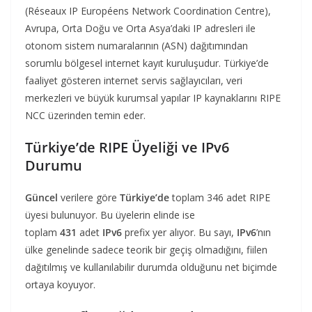
(Réseaux IP Européens Network Coordination Centre),
Avrupa, Orta Doğu ve Orta Asya’daki IP adresleri ile
otonom sistem numaralarının (ASN) dağıtımından
sorumlu bölgesel internet kayıt kuruluşudur. Türkiye’de
faaliyet gösteren internet servis sağlayıcıları, veri
merkezleri ve büyük kurumsal yapılar IP kaynaklarını RIPE
NCC üzerinden temin eder.
Türkiye’de RIPE Üyeliği ve IPv6
Durumu
Güncel
verilere göre
Türkiye’de
toplam 346 adet RIPE
üyesi bulunuyor. Bu üyelerin elinde ise
toplam
431
adet
IPv6
prefix yer alıyor. Bu sayı,
IPv6
’nın
ülke genelinde sadece teorik bir geçiş olmadığını, fiilen
dağıtılmış ve kullanılabilir durumda olduğunu net biçimde
ortaya koyuyor.