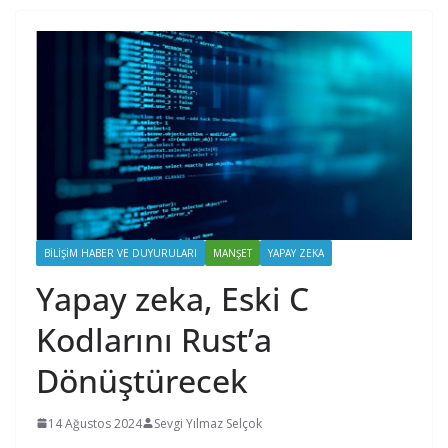
BILIŞIM HABER VE DUYURULARI
MANŞET
YAPAY ZEKA
Yapay zeka, Eski C
Kodlarını Rust’a
Dönüştürecek
14 Ağustos 2024
Sevgi Yılmaz Selçok