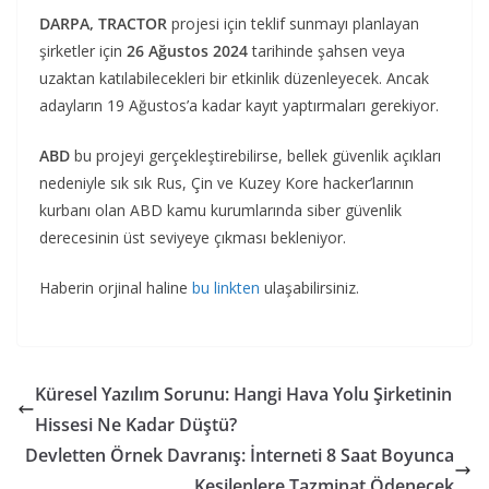
DARPA, TRACTOR
projesi için teklif sunmayı planlayan
şirketler için
26 Ağustos 2024
tarihinde şahsen veya
uzaktan katılabilecekleri bir etkinlik düzenleyecek. Ancak
adayların 19 Ağustos’a kadar kayıt yaptırmaları gerekiyor.
ABD
bu projeyi gerçekleştirebilirse, bellek güvenlik açıkları
nedeniyle sık sık Rus, Çin ve Kuzey Kore hacker’larının
kurbanı olan ABD kamu kurumlarında siber güvenlik
derecesinin üst seviyeye çıkması bekleniyor.
Haberin orjinal haline
bu linkten
ulaşabilirsiniz.
Küresel Yazılım Sorunu: Hangi Hava Yolu Şirketinin
Hissesi Ne Kadar Düştü?
Devletten Örnek Davranış: İnterneti 8 Saat Boyunca
Kesilenlere Tazminat Ödenecek