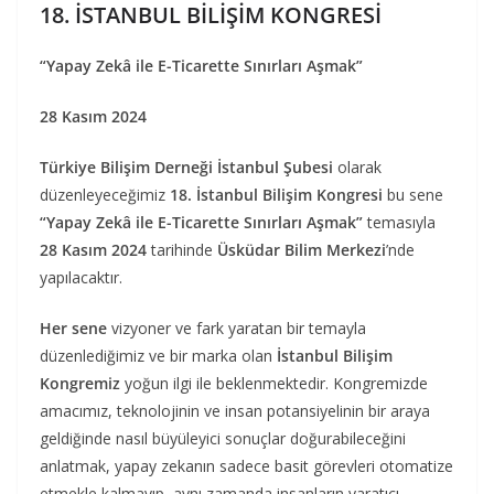
18. İSTANBUL BİLİŞİM KONGRESİ
“Yapay Zekâ ile E-Ticarette Sınırları Aşmak”
28 Kasım 2024
Türkiye Bilişim Derneği İstanbul Şubesi
olarak
düzenleyeceğimiz
18. İstanbul Bilişim Kongresi
bu sene
“Yapay Zekâ ile E-Ticarette Sınırları Aşmak”
temasıyla
28 Kasım 2024
tarihinde
Üsküdar Bilim Merkezi
’nde
yapılacaktır.
Her sene
vizyoner ve fark yaratan bir temayla
düzenlediğimiz ve bir marka olan
İstanbul Bilişim
Kongremiz
yoğun ilgi ile beklenmektedir. Kongremizde
amacımız, teknolojinin ve insan potansiyelinin bir araya
geldiğinde nasıl büyüleyici sonuçlar doğurabileceğini
anlatmak, yapay zekanın sadece basit görevleri otomatize
etmekle kalmayıp, aynı zamanda insanların yaratıcı