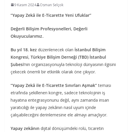
9 Kasım 2024
Osman Selçok
“Yapay Zekâ ile E-Ticarette Yeni Ufuklar”
Değerli Bilişim Profesyonelleri, Değerli
Okuyucularımız
..
Bu yıl 18. kez
düzenlenecek olan
İstanbul Bilişim
Kongresi
,
Türkiye Bilişim Derneği (TBD) İstanbul
Şubesi
‘nin organizasyonuyla teknoloji dünyasının ilgisini
çekecek önemli bir etkinlik olarak öne çıkıyor.
“Yapay Zekâ ile E-Ticarette Sınırları Aşmak”
teması
etrafında şekillenen kongre, sadece teknolojinin iş
hayatına entegrasyonunu değil, aynı zamanda insan
yaratıcılığı ile yapay zekânın nasıl uyum içinde
çalışabileceğini derinlemesine ele almayı amaçlıyor.
Yapay zekânın
dijital dönüşümdeki rolü, ticaretin