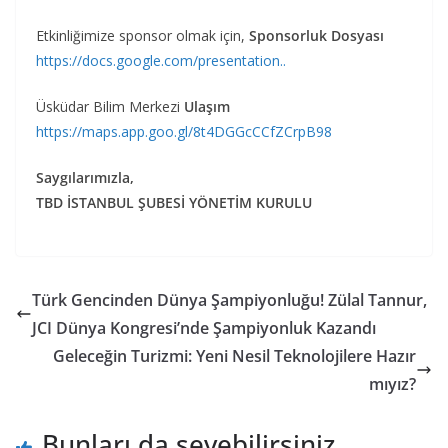
Etkinliğimize sponsor olmak için,
Sponsorluk Dosyası
https://docs.google.com/presentation..
Üsküdar Bilim Merkezi
Ulaşım
https://maps.app.goo.gl/8t4DGGcCCfZCrpB98
Saygılarımızla,
TBD İSTANBUL ŞUBESİ YÖNETİM KURULU
Türk Gencinden Dünya Şampiyonluğu! Zülal Tannur,
JCI Dünya Kongresi’nde Şampiyonluk Kazandı
Geleceğin Turizmi: Yeni Nesil Teknolojilere Hazır
mıyız?
Bunları da sevebilirsiniz