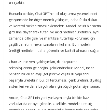
anlayabilir.
Bununla birlikte, ChatGPT’nin dil oluşturma yeteneklerini
geliştirmede bir diğer önemli yaklaşım, daha fazla dikkat
ve kontrol mekanizması eklemektir. Model, belirli bir metin
girdisine dayanarak tutarlı ve akıcı metinler üretirken, aynı
zamanda dilbilgisel ve mantıksal tutarlılığı korumak için
çeşitli denetim mekanizmalarını kullanır. Bu, modelin
ürettiği metinlerin daha güvenilir ve kaliteli olmasını sağlar.
ChatGPT’nin yeni yaklaşımları, dil oluşturma
teknolojilerinin geleceğini şekillendirebilir. Model, insan
benzeri bir dil anlayışı geliştirir ve çeşitli dil yapılarını
başarıyla üretebilir. Bu, dil tercümesi, içerik üretimi, diyalog
sistemleri ve daha birçok alan için büyük potansiyel sunar.
Ancak, ChatGPT’nin yeni yaklaşımlarıyla birlikte bazı
zorluklar da ortaya çıkabilir. Özellikle, modelin ürettiği
metinlerin doğruluğu ve güvenilirliği konusunda endişeler