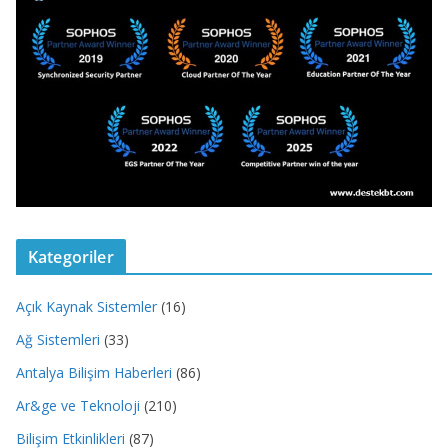
Kategoriler
Açık Kaynak Sistemler
(16)
Ağ Sistemleri
(33)
Antalya Bilişim Haberleri
(86)
Ar&ge ve Teknoloji
(210)
Bilişim Etkinlikleri
(87)