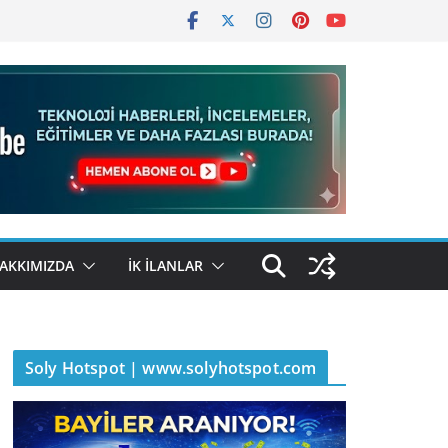
AKKIMIZDA
İK İLANLAR
Soly Hotspot | www.solyhotspot.com