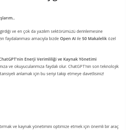
şlarım..
girdiği ve en çok da yazılım sektörümüzü derinlemesine
ızın faydalanması amacıyla bizde
Open AI
ile
50 Makalelik
özel
ChatGPT’nin Enerji Verimliliği ve Kaynak Yönetimi
ıza ve okuyucularımıza faydalı olur. ChatGPT’nin son teknolojik
otansiyeli anlamak için bu seriyi takip etmeye davetlisiniz!
artırmak ve kaynak yönetimini optimize etmek için önemli bir araç