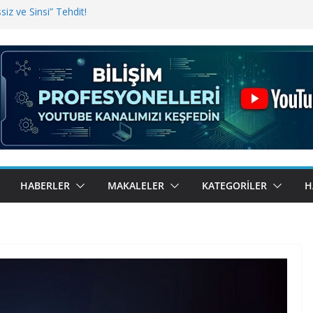
iz ve Sinsi” Tehdit!
inde Erişim Sorunu
i, Bugün BulutTahsilat’ta
ndı? Kemal Oral Tüm Sorularımızı
HABERLER
MAKALELER
KATEGORILER
H