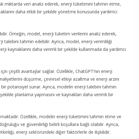
ük miktarda veri analiz ederek, enerji tüketimini tahmin etme,
kaynaklarını daha etkili bir şekilde yönetme konusunda yardımcı
dir. Örneğin, model, enerji tüketim verilerini analiz ederek,
i talebini tahmin edebilir. Ayrıca, model, enerji verimliliği
enerji kaynaklarını daha verimli bir şekilde kullanmada da yardımcı
in çeşitli avantajlar sağlar. Özellikle, ChatGPT’nin enerji
maliyetlerini düşürme, çevresel etkiyi azaltma ve enerji arzını
ir potansiyel sunar. Ayrıca, modelin enerji talebini tahmin
ir şekilde planlama yapmasını ve kaynakları daha verimli bir
nmaktadır. Özellikle, modelin enerji tüketimini tahmin etme ve
oğruluğu ve güvenilirliği belirli koşullara bağlı olabilir. Ayrıca,
liği, enerji sektöründeki diğer faktörlerle de ilişkilidir.