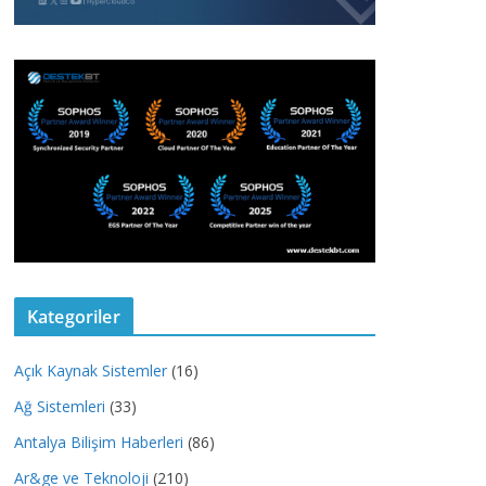
Kategoriler
Açık Kaynak Sistemler
(16)
Ağ Sistemleri
(33)
Antalya Bilişim Haberleri
(86)
Ar&ge ve Teknoloji
(210)