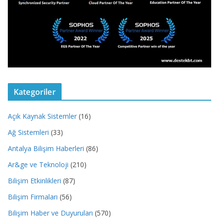
Kategoriler
Açık Kaynak Sistemler
(16)
Ağ Sistemleri
(33)
Antalya Bilişim Haberleri
(86)
Ar&ge ve Teknoloji
(210)
Bilişim Etkinlikleri
(87)
Bilişim Firmaları
(56)
Bilişim Haber ve Duyuruları
(570)