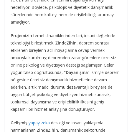
hedefliyor. Böylece, psikolojik ve diyetetik danışmanlık
süreçlerinde hem kaliteyi hem de erişilebilirliği artırmayı
amaçlıyor.
Projemizin
temel dinamiklerinden biri, insani değerlerle
teknolojiyi birleştirmek.
ZindeZihin
, deprem sonrası
etkilenen bireylerin acil ihtiyaçlarına cevap vermek
amacıyla kurulmuş; depremden zarar görenlere ücretsiz
online psikolog ve diyetisyen desteği sağlamıştır. Gelen
yoğun talep doğrultusunda,
“Dayanışma”
ismiyle deprem
bölgesine ücretsiz danışmanlık hizmetlerine devam
ederken, artık maddi durumu dezavantajlı bireylere de
uygun bütçeli psikolog ve diyetisyen hizmeti sunarak,
toplumsal dayanışma ve erişilebilirlik ilkesini geniş
kapsamlı bir hizmet anlayışına dönüştürüyor.
Gelişmiş
yapay zeka
desteği ve insani yaklaşımla
harmanlanan
ZindeZihin
, danışmanlık sektöründe