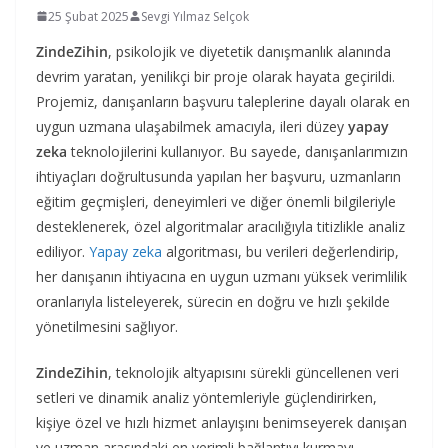
25 Şubat 2025
Sevgi Yılmaz Selçok
ZindeZihin
, psikolojik ve diyetetik danışmanlık alanında
devrim yaratan, yenilikçi bir proje olarak hayata geçirildi.
Projemiz, danışanların başvuru taleplerine dayalı olarak en
uygun uzmana ulaşabilmek amacıyla, ileri düzey
yapay
zeka
teknolojilerini kullanıyor. Bu sayede, danışanlarımızın
ihtiyaçları doğrultusunda yapılan her başvuru, uzmanların
eğitim geçmişleri, deneyimleri ve diğer önemli bilgileriyle
desteklenerek, özel algoritmalar aracılığıyla titizlikle analiz
ediliyor.
Yapay zeka
algoritması, bu verileri değerlendirip,
her danışanın ihtiyacına en uygun uzmanı yüksek verimlilik
oranlarıyla listeleyerek, sürecin en doğru ve hızlı şekilde
yönetilmesini sağlıyor.
ZindeZihin
, teknolojik altyapısını sürekli güncellenen veri
setleri ve dinamik analiz yöntemleriyle güçlendirirken,
kişiye özel ve hızlı hizmet anlayışını benimseyerek danışan
ve uzman arasındaki en verimli bağlantıyı kurmayı