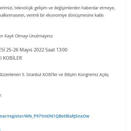
lerimizi, teknolojik gelişim ve değişimlerden haberdar etmeye,
kalkınmasının, verimli bir ekonomiye dönüşmesine katkı
fen Kayıt Olmayı Unutmayınız.
İ 25-26 Mayıs 2022 Saat 13:00
I KOBİLER
düzenlenen 5. İstanbul KOBİ’ler ve Bilişim Kongremiz Açılış
r.
binar/register/WN_P97YmDN1QBetBlaRJSnxOw
5