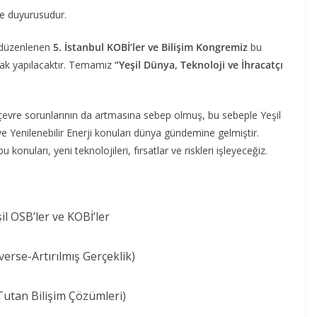
e duyurusudur.
n düzenlenen
5. İstanbul KOBİ’ler ve Bilişim Kongremiz
bu
ak yapılacaktır. Temamız
“Yeşil Dünya, Teknoloji ve İhracatçı
, çevre sorunlarının da artmasına sebep olmuş, bu sebeple Yeşil
i ve Yenilenebilir Enerji konuları dünya gündemine gelmiştir.
nuları, yeni teknolojileri, fırsatlar ve riskleri işleyeceğiz.
l OSB’ler ve KOBİ’ler
averse-Artırılmış Gerçeklik)
Tutan Bilişim Çözümleri)