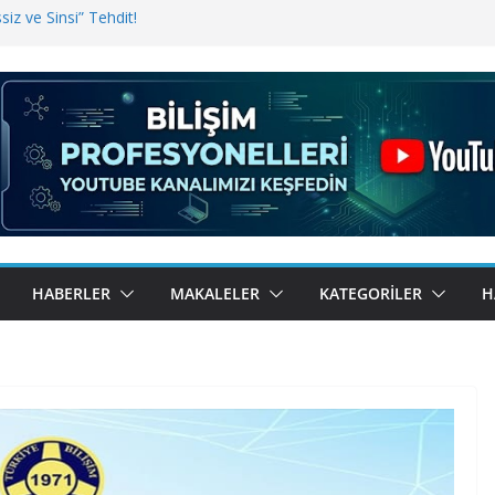
iz ve Sinsi” Tehdit!
inde Erişim Sorunu
i, Bugün BulutTahsilat’ta
ndı? Kemal Oral Tüm Sorularımızı
HABERLER
MAKALELER
KATEGORILER
H