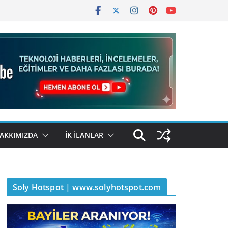
AKKIMIZDA
İK İLANLAR
Soly Hotspot | www.solyhotspot.com