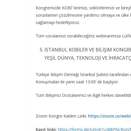
Kongremizde KOBİ’ lerimizi, sektörlerimizi ve birey
sorunlarının çözülmesine yardımcı olmaya ve ülke 
sağlamayı hedefliyoruz.
Tüm sorularınızı sorabileceğiniz webinarımıza Lüt
İSTANBUL KOBİLER VE BİLİŞİM KONGRES
YEŞİL DÜNYA, TEKNOLOJİ VE İHRACATÇ
Türkiye Bilişim Derneği İstanbul Şubesi tarafından 
Konuşmaları ile yarın saat 13:00’ de başlıyor.
Tüm Bilişimci Dostalarımız ve iligili herkes davetlidi
Zoom Kongre Katılım Linki:
https://zoom.us/we
Kayıt linki:
https://forms.gle/Um4J1Ln88PNcRvzy