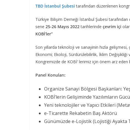
TBD İstanbul Şubesi
tarafından düzenlenen kongr
Türkiye Bilişim Derneği İstanbul Şubesi tarafında
sene
25-26 Mayıs 2022
tarihlerinde
çevrim içi
olar
KOBİ’ler”
Son yıllarda teknoloji ve sanayinin hızla gelişmesi
Ekonomi; Ekoloji, Sürdürülebilirlik, İklim Değişikliğ
Kongremizde de KOBİ’ lerimiz için önem arz eden bu ko
Panel Konuları:
Organize Sanayi Bölgesi Başkanları: Yeşi
KOBİ’lerin Gelişiminde Yazılımların Gücü
Yeni teknolojiler ve Yapıcı Etkileri (Met
e-Ticarette Rekabetin Baş Aktörü
Günümüzde e-Lojistik (Lojistiği Ayakta 