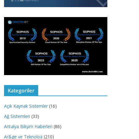
Kategoriler
Açık Kaynak Sistemler
(16)
Ağ Sistemleri
(33)
Antalya Bilişim Haberleri
(86)
Ar&ge ve Teknoloji
(210)